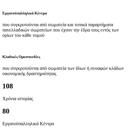
Εργατοϋπαλληλικά Κέντρα
που συγκροτούνται από σωματεία και τοπικά παραρτήματα
πανελλαδικών σωματείων που έχουν την έδρα τους εντός των
ορίων του κάθε νομού
Κλαδικές Ομοσπονδίες
που συγκροτούνται από σωματεία των ίδιων ή συναφών κλάδων
οικονομικής δραστηριότητας
108
Χρόνια ιστορίας
80
Εργατοϋπαλληλικά Κέντρα