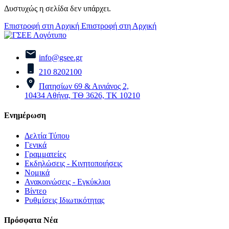
Δυστυχώς η σελίδα δεν υπάρχει.
Επιστροφή στη Αρχική
Επιστροφή στη Αρχική
info@gsee.gr
210 8202100
Πατησίων 69 & Αινιάνος 2,
10434 Αθήνα, ΤΘ 3626, ΤΚ 10210
Ενημέρωση
Δελτία Τύπου
Γενικά
Γραμματείες
Εκδηλώσεις - Κινητοποιήσεις
Νομικά
Ανακοινώσεις - Εγκύκλιοι
Βίντεο
Ρυθμίσεις Ιδιωτικότητας
Πρόσφατα Νέα