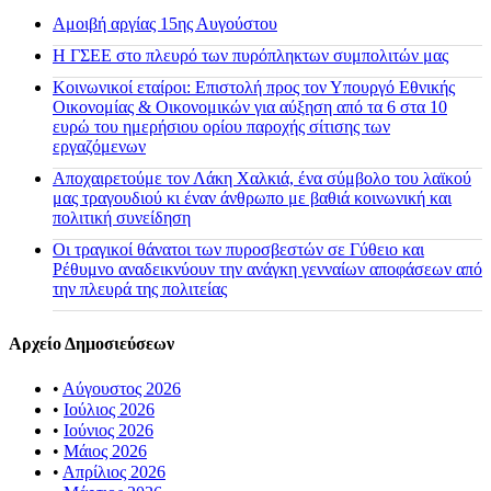
Αμοιβή αργίας 15ης Αυγούστου
H ΓΣΕΕ στο πλευρό των πυρόπληκτων συμπολιτών μας
Κοινωνικοί εταίροι: Επιστολή προς τον Υπουργό Εθνικής
Οικονομίας & Οικονομικών για αύξηση από τα 6 στα 10
ευρώ του ημερήσιου ορίου παροχής σίτισης των
εργαζόμενων
Αποχαιρετούμε τον Λάκη Χαλκιά, ένα σύμβολο του λαϊκού
μας τραγουδιού κι έναν άνθρωπο με βαθιά κοινωνική και
πολιτική συνείδηση
Οι τραγικοί θάνατοι των πυροσβεστών σε Γύθειο και
Ρέθυμνο αναδεικνύουν την ανάγκη γενναίων αποφάσεων από
την πλευρά της πολιτείας
Αρχείο Δημοσιεύσεων
•
Αύγουστος 2026
•
Ιούλιος 2026
•
Ιούνιος 2026
•
Μάιος 2026
•
Απρίλιος 2026