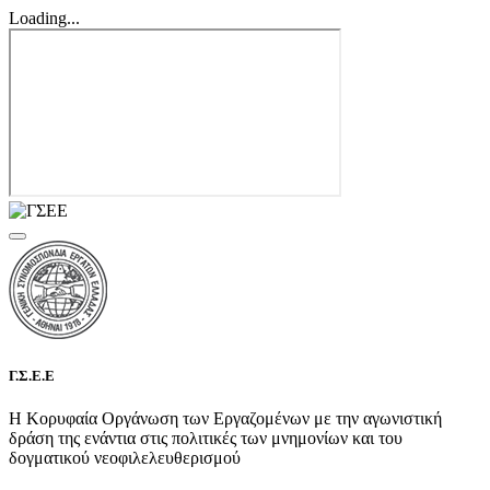
Loading...
Γ.Σ.Ε.Ε
Η Κορυφαία Οργάνωση των Εργαζομένων με την αγωνιστική
δράση της ενάντια στις πολιτικές των μνημονίων και του
δογματικού νεοφιλελευθερισμού