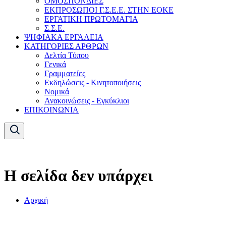
ΟΜΟΣΠΟΝΔΙΕΣ
ΕΚΠΡΟΣΩΠΟΙ Γ.Σ.Ε.Ε. ΣΤΗΝ ΕΟΚΕ
ΕΡΓΑΤΙΚΗ ΠΡΩΤΟΜΑΓΙΑ
Σ.Σ.Ε.
ΨΗΦΙΑΚΑ ΕΡΓΑΛΕΙΑ
ΚΑΤΗΓΟΡΙΕΣ ΑΡΘΡΩΝ
Δελτία Τύπου
Γενικά
Γραμματείες
Εκδηλώσεις - Κινητοποιήσεις
Νομικά
Ανακοινώσεις - Εγκύκλιοι
ΕΠΙΚΟΙΝΩΝΙΑ
Η σελίδα δεν υπάρχει
Αρχική