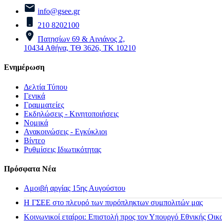
info@gsee.gr
210 8202100
Πατησίων 69 & Αινιάνος 2,
10434 Αθήνα, ΤΘ 3626, ΤΚ 10210
Ενημέρωση
Δελτία Τύπου
Γενικά
Γραμματείες
Εκδηλώσεις - Κινητοποιήσεις
Νομικά
Ανακοινώσεις - Εγκύκλιοι
Βίντεο
Ρυθμίσεις Ιδιωτικότητας
Πρόσφατα Νέα
Αμοιβή αργίας 15ης Αυγούστου
H ΓΣΕΕ στο πλευρό των πυρόπληκτων συμπολιτών μας
Κοινωνικοί εταίροι: Επιστολή προς τον Υπουργό Εθνικής Οικ