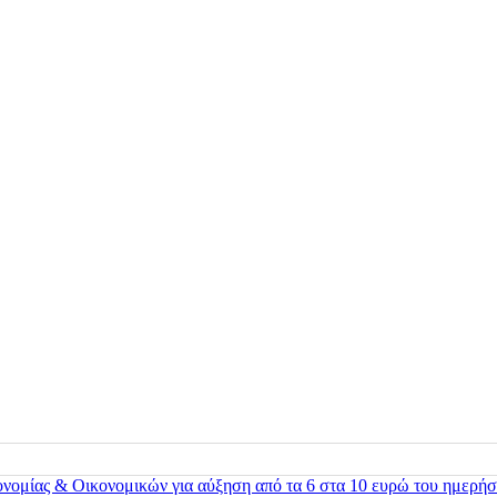
ονομίας & Οικονομικών για αύξηση από τα 6 στα 10 ευρώ του ημερήσ