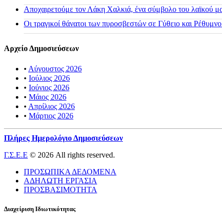
Αποχαιρετούμε τον Λάκη Χαλκιά, ένα σύμβολο του λαϊκού μας
Οι τραγικοί θάνατοι των πυροσβεστών σε Γύθειο και Ρέθυμνο
Αρχείο Δημοσιεύσεων
•
Αύγουστος 2026
•
Ιούλιος 2026
•
Ιούνιος 2026
•
Μάιος 2026
•
Απρίλιος 2026
•
Μάρτιος 2026
Πλήρες Ημερολόγιο Δημοσιεύσεων
Γ.Σ.Ε.Ε
© 2026 All rights reserved.
ΠΡΟΣΩΠΙΚΑ ΔΕΔΟΜΕΝΑ
ΑΔΗΛΩΤΗ ΕΡΓΑΣΙΑ
ΠΡΟΣΒΑΣΙΜΟΤΗΤΑ
Διαχείριση Ιδιωτικότητας