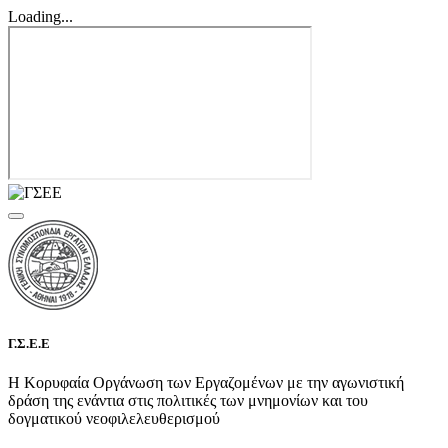
Loading...
Γ.Σ.Ε.Ε
Η Κορυφαία Οργάνωση των Εργαζομένων με την αγωνιστική
δράση της ενάντια στις πολιτικές των μνημονίων και του
δογματικού νεοφιλελευθερισμού