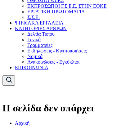
ΟΜΟΣΠΟΝΔΙΕΣ
ΕΚΠΡΟΣΩΠΟΙ Γ.Σ.Ε.Ε. ΣΤΗΝ ΕΟΚΕ
ΕΡΓΑΤΙΚΗ ΠΡΩΤΟΜΑΓΙΑ
Σ.Σ.Ε.
ΨΗΦΙΑΚΑ ΕΡΓΑΛΕΙΑ
ΚΑΤΗΓΟΡΙΕΣ ΑΡΘΡΩΝ
Δελτία Τύπου
Γενικά
Γραμματείες
Εκδηλώσεις - Κινητοποιήσεις
Νομικά
Ανακοινώσεις - Εγκύκλιοι
ΕΠΙΚΟΙΝΩΝΙΑ
Η σελίδα δεν υπάρχει
Αρχική