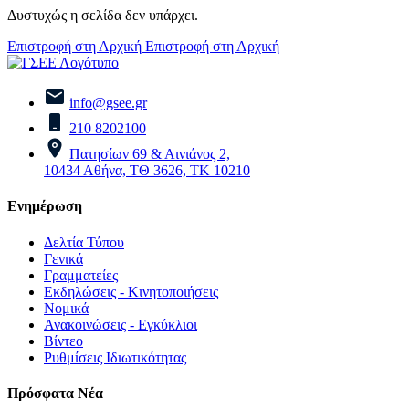
Δυστυχώς η σελίδα δεν υπάρχει.
Επιστροφή στη Αρχική
Επιστροφή στη Αρχική
info@gsee.gr
210 8202100
Πατησίων 69 & Αινιάνος 2,
10434 Αθήνα, ΤΘ 3626, ΤΚ 10210
Ενημέρωση
Δελτία Τύπου
Γενικά
Γραμματείες
Εκδηλώσεις - Κινητοποιήσεις
Νομικά
Ανακοινώσεις - Εγκύκλιοι
Βίντεο
Ρυθμίσεις Ιδιωτικότητας
Πρόσφατα Νέα