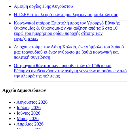
Αμοιβή αργίας 15ης Αυγούστου
H ΓΣΕΕ στο πλευρό των πυρόπληκτων συμπολιτών μας
Κοινωνικοί εταίροι: Επιστολή προς τον Υπουργό Εθνικής
Οικονομίας & Οικονομικών για αύξηση από τα 6 στα 10
ευρώ του ημερήσιου ορίου παροχής σίτισης των
εργαζόμενων
Αποχαιρετούμε τον Λάκη Χαλκιά, ένα σύμβολο του λαϊκού
μας τραγουδιού κι έναν άνθρωπο με βαθιά κοινωνική και
πολιτική συνείδηση
Οι τραγικοί θάνατοι των πυροσβεστών σε Γύθειο και
Ρέθυμνο αναδεικνύουν την ανάγκη γενναίων αποφάσεων από
την πλευρά της πολιτείας
Αρχείο Δημοσιεύσεων
•
Αύγουστος 2026
•
Ιούλιος 2026
•
Ιούνιος 2026
•
Μάιος 2026
•
Απρίλιος 2026