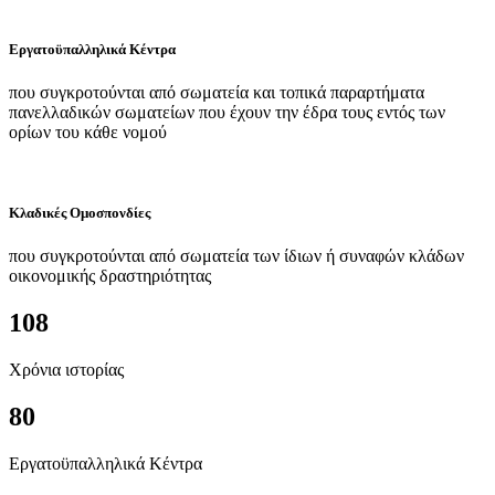
Εργατοϋπαλληλικά Κέντρα
που συγκροτούνται από σωματεία και τοπικά παραρτήματα
πανελλαδικών σωματείων που έχουν την έδρα τους εντός των
ορίων του κάθε νομού
Κλαδικές Ομοσπονδίες
που συγκροτούνται από σωματεία των ίδιων ή συναφών κλάδων
οικονομικής δραστηριότητας
108
Χρόνια ιστορίας
80
Εργατοϋπαλληλικά Κέντρα