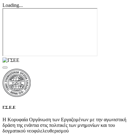
Loading...
Γ.Σ.Ε.Ε
Η Κορυφαία Οργάνωση των Εργαζομένων με την αγωνιστική
δράση της ενάντια στις πολιτικές των μνημονίων και του
δογματικού νεοφιλελευθερισμού