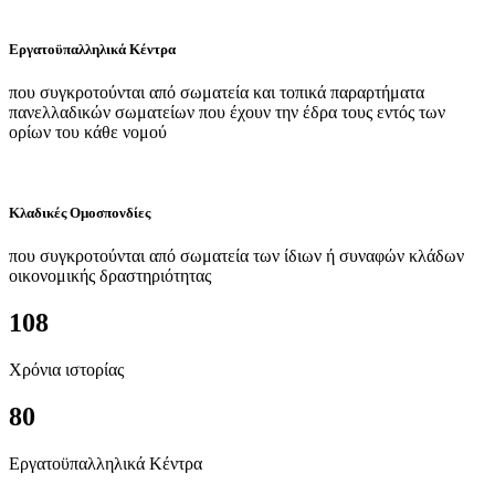
Εργατοϋπαλληλικά Κέντρα
που συγκροτούνται από σωματεία και τοπικά παραρτήματα
πανελλαδικών σωματείων που έχουν την έδρα τους εντός των
ορίων του κάθε νομού
Κλαδικές Ομοσπονδίες
που συγκροτούνται από σωματεία των ίδιων ή συναφών κλάδων
οικονομικής δραστηριότητας
108
Χρόνια ιστορίας
80
Εργατοϋπαλληλικά Κέντρα