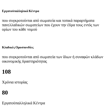
Εργατοϋπαλληλικά Κέντρα
που συγκροτούνται από σωματεία και τοπικά παραρτήματα
πανελλαδικών σωματείων που έχουν την έδρα τους εντός των
ορίων του κάθε νομού
Κλαδικές Ομοσπονδίες
που συγκροτούνται από σωματεία των ίδιων ή συναφών κλάδων
οικονομικής δραστηριότητας
108
Χρόνια ιστορίας
80
Εργατοϋπαλληλικά Κέντρα