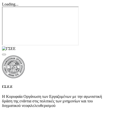
Loading...
Γ.Σ.Ε.Ε
Η Κορυφαία Οργάνωση των Εργαζομένων με την αγωνιστική
δράση της ενάντια στις πολιτικές των μνημονίων και του
δογματικού νεοφιλελευθερισμού