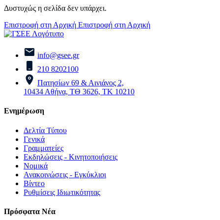
Δυστυχώς η σελίδα δεν υπάρχει.
Επιστροφή στη Αρχική
Επιστροφή στη Αρχική
info@gsee.gr
210 8202100
Πατησίων 69 & Αινιάνος 2,
10434 Αθήνα, ΤΘ 3626, ΤΚ 10210
Ενημέρωση
Δελτία Τύπου
Γενικά
Γραμματείες
Εκδηλώσεις - Κινητοποιήσεις
Νομικά
Ανακοινώσεις - Εγκύκλιοι
Βίντεο
Ρυθμίσεις Ιδιωτικότητας
Πρόσφατα Νέα