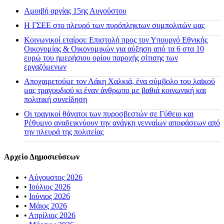
Αμοιβή αργίας 15ης Αυγούστου
H ΓΣΕΕ στο πλευρό των πυρόπληκτων συμπολιτών μας
Κοινωνικοί εταίροι: Επιστολή προς τον Υπουργό Εθνικής
Οικονομίας & Οικονομικών για αύξηση από τα 6 στα 10
ευρώ του ημερήσιου ορίου παροχής σίτισης των
εργαζόμενων
Αποχαιρετούμε τον Λάκη Χαλκιά, ένα σύμβολο του λαϊκού
μας τραγουδιού κι έναν άνθρωπο με βαθιά κοινωνική και
πολιτική συνείδηση
Οι τραγικοί θάνατοι των πυροσβεστών σε Γύθειο και
Ρέθυμνο αναδεικνύουν την ανάγκη γενναίων αποφάσεων από
την πλευρά της πολιτείας
Αρχείο Δημοσιεύσεων
•
Αύγουστος 2026
•
Ιούλιος 2026
•
Ιούνιος 2026
•
Μάιος 2026
•
Απρίλιος 2026