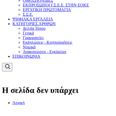
ΟΜΟΣΠΟΝΔΙΕΣ
ΕΚΠΡΟΣΩΠΟΙ Γ.Σ.Ε.Ε. ΣΤΗΝ ΕΟΚΕ
ΕΡΓΑΤΙΚΗ ΠΡΩΤΟΜΑΓΙΑ
Σ.Σ.Ε.
ΨΗΦΙΑΚΑ ΕΡΓΑΛΕΙΑ
ΚΑΤΗΓΟΡΙΕΣ ΑΡΘΡΩΝ
Δελτία Τύπου
Γενικά
Γραμματείες
Εκδηλώσεις - Κινητοποιήσεις
Νομικά
Ανακοινώσεις - Εγκύκλιοι
ΕΠΙΚΟΙΝΩΝΙΑ
Η σελίδα δεν υπάρχει
Αρχική