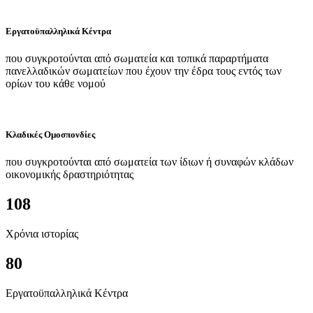
Εργατοϋπαλληλικά Κέντρα
που συγκροτούνται από σωματεία και τοπικά παραρτήματα
πανελλαδικών σωματείων που έχουν την έδρα τους εντός των
ορίων του κάθε νομού
Κλαδικές Ομοσπονδίες
που συγκροτούνται από σωματεία των ίδιων ή συναφών κλάδων
οικονομικής δραστηριότητας
108
Χρόνια ιστορίας
80
Εργατοϋπαλληλικά Κέντρα