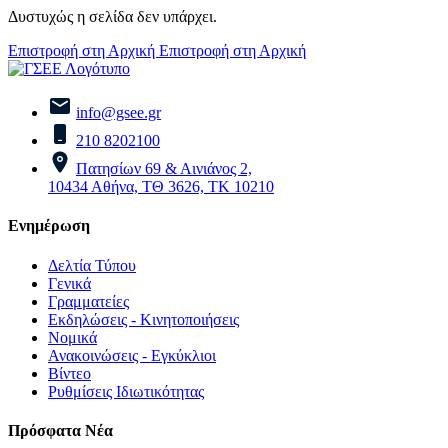
Δυστυχώς η σελίδα δεν υπάρχει.
Επιστροφή στη Αρχική
Επιστροφή στη Αρχική
info@gsee.gr
210 8202100
Πατησίων 69 & Αινιάνος 2,
10434 Αθήνα, ΤΘ 3626, ΤΚ 10210
Ενημέρωση
Δελτία Τύπου
Γενικά
Γραμματείες
Εκδηλώσεις - Κινητοποιήσεις
Νομικά
Ανακοινώσεις - Εγκύκλιοι
Βίντεο
Ρυθμίσεις Ιδιωτικότητας
Πρόσφατα Νέα