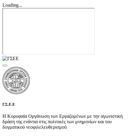
Loading...
Γ.Σ.Ε.Ε
Η Κορυφαία Οργάνωση των Εργαζομένων με την αγωνιστική
δράση της ενάντια στις πολιτικές των μνημονίων και του
δογματικού νεοφιλελευθερισμού