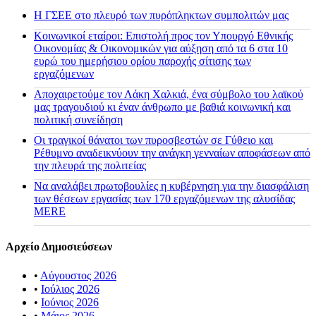
H ΓΣΕΕ στο πλευρό των πυρόπληκτων συμπολιτών μας
Κοινωνικοί εταίροι: Επιστολή προς τον Υπουργό Εθνικής
Οικονομίας & Οικονομικών για αύξηση από τα 6 στα 10
ευρώ του ημερήσιου ορίου παροχής σίτισης των
εργαζόμενων
Αποχαιρετούμε τον Λάκη Χαλκιά, ένα σύμβολο του λαϊκού
μας τραγουδιού κι έναν άνθρωπο με βαθιά κοινωνική και
πολιτική συνείδηση
Οι τραγικοί θάνατοι των πυροσβεστών σε Γύθειο και
Ρέθυμνο αναδεικνύουν την ανάγκη γενναίων αποφάσεων από
την πλευρά της πολιτείας
Να αναλάβει πρωτοβουλίες η κυβέρνηση για την διασφάλιση
των θέσεων εργασίας των 170 εργαζόμενων της αλυσίδας
MERE
Αρχείο Δημοσιεύσεων
•
Αύγουστος 2026
•
Ιούλιος 2026
•
Ιούνιος 2026
•
Μάιος 2026