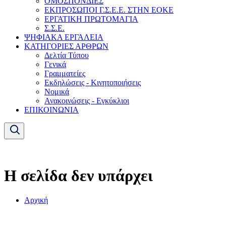
ΟΜΟΣΠΟΝΔΙΕΣ
ΕΚΠΡΟΣΩΠΟΙ Γ.Σ.Ε.Ε. ΣΤΗΝ ΕΟΚΕ
ΕΡΓΑΤΙΚΗ ΠΡΩΤΟΜΑΓΙΑ
Σ.Σ.Ε.
ΨΗΦΙΑΚΑ ΕΡΓΑΛΕΙΑ
ΚΑΤΗΓΟΡΙΕΣ ΑΡΘΡΩΝ
Δελτία Τύπου
Γενικά
Γραμματείες
Εκδηλώσεις - Κινητοποιήσεις
Νομικά
Ανακοινώσεις - Εγκύκλιοι
ΕΠΙΚΟΙΝΩΝΙΑ
Η σελίδα δεν υπάρχει
Αρχική