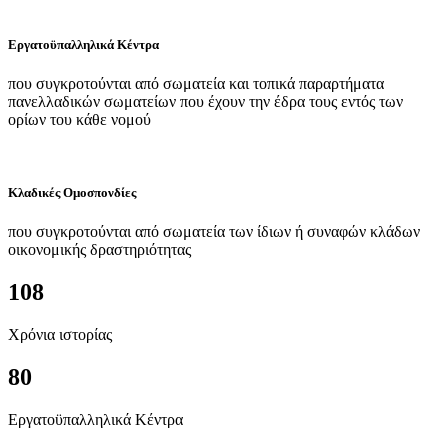
Εργατοϋπαλληλικά Κέντρα
που συγκροτούνται από σωματεία και τοπικά παραρτήματα
πανελλαδικών σωματείων που έχουν την έδρα τους εντός των
ορίων του κάθε νομού
Κλαδικές Ομοσπονδίες
που συγκροτούνται από σωματεία των ίδιων ή συναφών κλάδων
οικονομικής δραστηριότητας
108
Χρόνια ιστορίας
80
Εργατοϋπαλληλικά Κέντρα