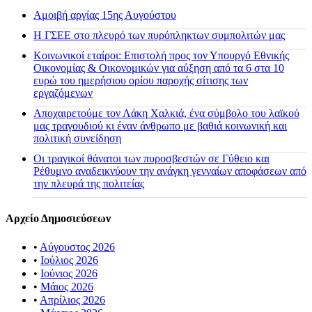
Αμοιβή αργίας 15ης Αυγούστου
H ΓΣΕΕ στο πλευρό των πυρόπληκτων συμπολιτών μας
Κοινωνικοί εταίροι: Επιστολή προς τον Υπουργό Εθνικής
Οικονομίας & Οικονομικών για αύξηση από τα 6 στα 10
ευρώ του ημερήσιου ορίου παροχής σίτισης των
εργαζόμενων
Αποχαιρετούμε τον Λάκη Χαλκιά, ένα σύμβολο του λαϊκού
μας τραγουδιού κι έναν άνθρωπο με βαθιά κοινωνική και
πολιτική συνείδηση
Οι τραγικοί θάνατοι των πυροσβεστών σε Γύθειο και
Ρέθυμνο αναδεικνύουν την ανάγκη γενναίων αποφάσεων από
την πλευρά της πολιτείας
Αρχείο Δημοσιεύσεων
•
Αύγουστος 2026
•
Ιούλιος 2026
•
Ιούνιος 2026
•
Μάιος 2026
•
Απρίλιος 2026