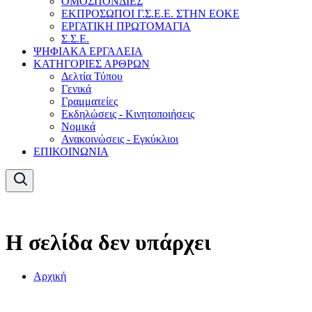
ΟΜΟΣΠΟΝΔΙΕΣ
ΕΚΠΡΟΣΩΠΟΙ Γ.Σ.Ε.Ε. ΣΤΗΝ ΕΟΚΕ
ΕΡΓΑΤΙΚΗ ΠΡΩΤΟΜΑΓΙΑ
Σ.Σ.Ε.
ΨΗΦΙΑΚΑ ΕΡΓΑΛΕΙΑ
ΚΑΤΗΓΟΡΙΕΣ ΑΡΘΡΩΝ
Δελτία Τύπου
Γενικά
Γραμματείες
Εκδηλώσεις - Κινητοποιήσεις
Νομικά
Ανακοινώσεις - Εγκύκλιοι
ΕΠΙΚΟΙΝΩΝΙΑ
Η σελίδα δεν υπάρχει
Αρχική