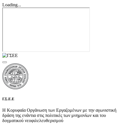
Loading...
Γ.Σ.Ε.Ε
Η Κορυφαία Οργάνωση των Εργαζομένων με την αγωνιστική
δράση της ενάντια στις πολιτικές των μνημονίων και του
δογματικού νεοφιλελευθερισμού