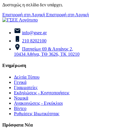
Δυστυχώς η σελίδα δεν υπάρχει.
Επιστροφή στη Αρχική
Επιστροφή στη Αρχική
info@gsee.gr
210 8202100
Πατησίων 69 & Αινιάνος 2,
10434 Αθήνα, ΤΘ 3626, ΤΚ 10210
Ενημέρωση
Δελτία Τύπου
Γενικά
Γραμματείες
Εκδηλώσεις - Κινητοποιήσεις
Νομικά
Ανακοινώσεις - Εγκύκλιοι
Βίντεο
Ρυθμίσεις Ιδιωτικότητας
Πρόσφατα Νέα