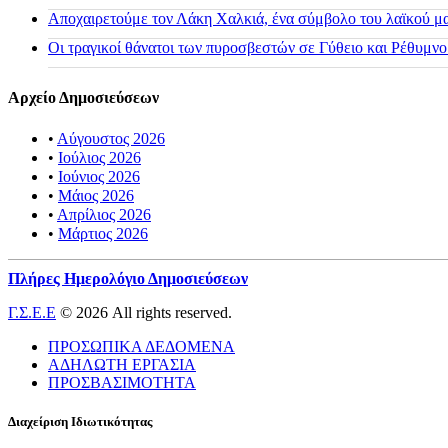
Αποχαιρετούμε τον Λάκη Χαλκιά, ένα σύμβολο του λαϊκού μας
Οι τραγικοί θάνατοι των πυροσβεστών σε Γύθειο και Ρέθυμνο
Αρχείο Δημοσιεύσεων
•
Αύγουστος 2026
•
Ιούλιος 2026
•
Ιούνιος 2026
•
Μάιος 2026
•
Απρίλιος 2026
•
Μάρτιος 2026
Πλήρες Ημερολόγιο Δημοσιεύσεων
Γ.Σ.Ε.Ε
© 2026 All rights reserved.
ΠΡΟΣΩΠΙΚΑ ΔΕΔΟΜΕΝΑ
ΑΔΗΛΩΤΗ ΕΡΓΑΣΙΑ
ΠΡΟΣΒΑΣΙΜΟΤΗΤΑ
Διαχείριση Ιδιωτικότητας