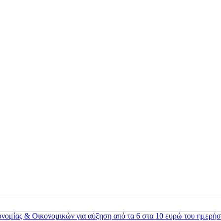
ονομίας & Οικονομικών για αύξηση από τα 6 στα 10 ευρώ του ημερήσ