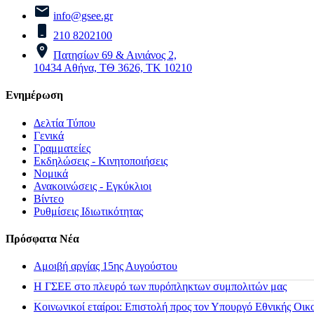
info@gsee.gr
210 8202100
Πατησίων 69 & Αινιάνος 2,
10434 Αθήνα, ΤΘ 3626, ΤΚ 10210
Ενημέρωση
Δελτία Τύπου
Γενικά
Γραμματείες
Εκδηλώσεις - Κινητοποιήσεις
Νομικά
Ανακοινώσεις - Εγκύκλιοι
Βίντεο
Ρυθμίσεις Ιδιωτικότητας
Πρόσφατα Νέα
Αμοιβή αργίας 15ης Αυγούστου
H ΓΣΕΕ στο πλευρό των πυρόπληκτων συμπολιτών μας
Κοινωνικοί εταίροι: Επιστολή προς τον Υπουργό Εθνικής Οικ