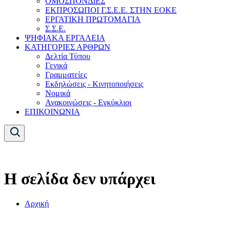
ΟΜΟΣΠΟΝΔΙΕΣ
ΕΚΠΡΟΣΩΠΟΙ Γ.Σ.Ε.Ε. ΣΤΗΝ ΕΟΚΕ
ΕΡΓΑΤΙΚΗ ΠΡΩΤΟΜΑΓΙΑ
Σ.Σ.Ε.
ΨΗΦΙΑΚΑ ΕΡΓΑΛΕΙΑ
ΚΑΤΗΓΟΡΙΕΣ ΑΡΘΡΩΝ
Δελτία Τύπου
Γενικά
Γραμματείες
Εκδηλώσεις - Κινητοποιήσεις
Νομικά
Ανακοινώσεις - Εγκύκλιοι
ΕΠΙΚΟΙΝΩΝΙΑ
Η σελίδα δεν υπάρχει
Αρχική