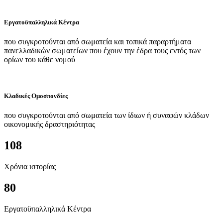
Εργατοϋπαλληλικά Κέντρα
που συγκροτούνται από σωματεία και τοπικά παραρτήματα
πανελλαδικών σωματείων που έχουν την έδρα τους εντός των
ορίων του κάθε νομού
Κλαδικές Ομοσπονδίες
που συγκροτούνται από σωματεία των ίδιων ή συναφών κλάδων
οικονομικής δραστηριότητας
108
Χρόνια ιστορίας
80
Εργατοϋπαλληλικά Κέντρα