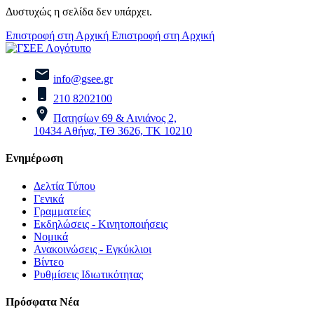
Δυστυχώς η σελίδα δεν υπάρχει.
Επιστροφή στη Αρχική
Επιστροφή στη Αρχική
info@gsee.gr
210 8202100
Πατησίων 69 & Αινιάνος 2,
10434 Αθήνα, ΤΘ 3626, ΤΚ 10210
Ενημέρωση
Δελτία Τύπου
Γενικά
Γραμματείες
Εκδηλώσεις - Κινητοποιήσεις
Νομικά
Ανακοινώσεις - Εγκύκλιοι
Βίντεο
Ρυθμίσεις Ιδιωτικότητας
Πρόσφατα Νέα