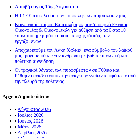
Αμοιβή αργίας 15ης Αυγούστου
H ΓΣΕΕ στο πλευρό των πυρόπληκτων συμπολιτών μας
Κοινωνικοί εταίροι: Επιστολή προς τον Υπουργό Εθνικής
Οικονομίας & Οικονομικών για αύξηση από τα 6 στα 10
ευρώ του ημερήσιου ορίου παροχής σίτισης των
εργαζόμενων
Αποχαιρετούμε τον Λάκη Χαλκιά, ένα σύμβολο του λαϊκού
μας τραγουδιού κι έναν άνθρωπο με βαθιά κοινωνική και
πολιτική συνείδηση
Οι τραγικοί θάνατοι των πυροσβεστών σε Γύθειο και
Ρέθυμνο αναδεικνύουν την ανάγκη γενναίων αποφάσεων από
την πλευρά της πολιτείας
Αρχείο Δημοσιεύσεων
•
Αύγουστος 2026
•
Ιούλιος 2026
•
Ιούνιος 2026
•
Μάιος 2026
•
Απρίλιος 2026