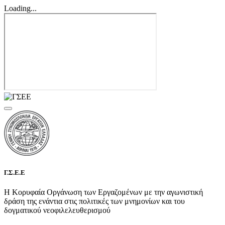
Loading...
Γ.Σ.Ε.Ε
Η Κορυφαία Οργάνωση των Εργαζομένων με την αγωνιστική
δράση της ενάντια στις πολιτικές των μνημονίων και του
δογματικού νεοφιλελευθερισμού