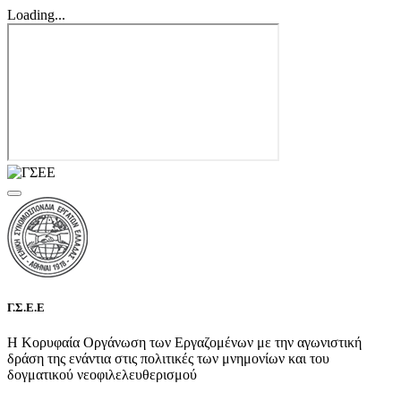
Loading...
Γ.Σ.Ε.Ε
Η Κορυφαία Οργάνωση των Εργαζομένων με την αγωνιστική
δράση της ενάντια στις πολιτικές των μνημονίων και του
δογματικού νεοφιλελευθερισμού