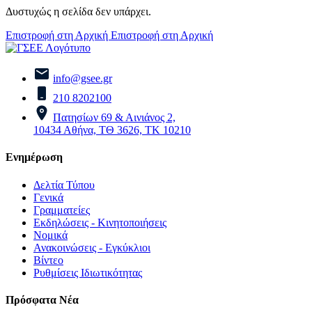
Δυστυχώς η σελίδα δεν υπάρχει.
Επιστροφή στη Αρχική
Επιστροφή στη Αρχική
info@gsee.gr
210 8202100
Πατησίων 69 & Αινιάνος 2,
10434 Αθήνα, ΤΘ 3626, ΤΚ 10210
Ενημέρωση
Δελτία Τύπου
Γενικά
Γραμματείες
Εκδηλώσεις - Κινητοποιήσεις
Νομικά
Ανακοινώσεις - Εγκύκλιοι
Βίντεο
Ρυθμίσεις Ιδιωτικότητας
Πρόσφατα Νέα