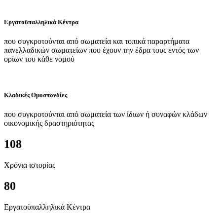
Εργατοϋπαλληλικά Κέντρα
που συγκροτούνται από σωματεία και τοπικά παραρτήματα
πανελλαδικών σωματείων που έχουν την έδρα τους εντός των
ορίων του κάθε νομού
Κλαδικές Ομοσπονδίες
που συγκροτούνται από σωματεία των ίδιων ή συναφών κλάδων
οικονομικής δραστηριότητας
108
Χρόνια ιστορίας
80
Εργατοϋπαλληλικά Κέντρα