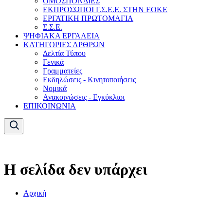
ΟΜΟΣΠΟΝΔΙΕΣ
ΕΚΠΡΟΣΩΠΟΙ Γ.Σ.Ε.Ε. ΣΤΗΝ ΕΟΚΕ
ΕΡΓΑΤΙΚΗ ΠΡΩΤΟΜΑΓΙΑ
Σ.Σ.Ε.
ΨΗΦΙΑΚΑ ΕΡΓΑΛΕΙΑ
ΚΑΤΗΓΟΡΙΕΣ ΑΡΘΡΩΝ
Δελτία Τύπου
Γενικά
Γραμματείες
Εκδηλώσεις - Κινητοποιήσεις
Νομικά
Ανακοινώσεις - Εγκύκλιοι
ΕΠΙΚΟΙΝΩΝΙΑ
Η σελίδα δεν υπάρχει
Αρχική