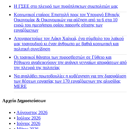
H ΓΣΕΕ στο πλευρό των πυρόπληκτων συμπολιτών μας
Κοινωνικοί εταίροι: Επιστολή προς τον Υπουργό Εθνικής
Οικονομίας & Οικονομικών για αύξηση από τα 6 στα 10
ευρώ του ημερήσιου ορίου παροχής σίτισης των
εργαζόμενων
Αποχαιρετούμε τον Λάκη Χαλκιά, ένα σύμβολο του λαϊκού
μας τραγουδιού κι έναν άνθρωπο με βαθιά κοινωνική και
πολιτική συνείδηση
Οι τραγικοί θάνατοι των πυροσβεστών σε Γύθειο και
Ρέθυμνο αναδεικνύουν την ανάγκη γενναίων αποφάσεων από
την πλευρά της πολιτείας
Να αναλάβει πρωτοβουλίες η κυβέρνηση για την διασφάλιση
των θέσεων εργασίας των 170 εργαζόμενων της αλυσίδας
MERE
Αρχείο Δημοσιεύσεων
•
Αύγουστος 2026
•
Ιούλιος 2026
•
Ιούνιος 2026
•
Μάιος 2026