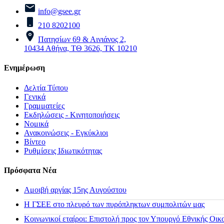
info@gsee.gr
210 8202100
Πατησίων 69 & Αινιάνος 2,
10434 Αθήνα, ΤΘ 3626, ΤΚ 10210
Ενημέρωση
Δελτία Τύπου
Γενικά
Γραμματείες
Εκδηλώσεις - Κινητοποιήσεις
Νομικά
Ανακοινώσεις - Εγκύκλιοι
Βίντεο
Ρυθμίσεις Ιδιωτικότητας
Πρόσφατα Νέα
Αμοιβή αργίας 15ης Αυγούστου
H ΓΣΕΕ στο πλευρό των πυρόπληκτων συμπολιτών μας
Κοινωνικοί εταίροι: Επιστολή προς τον Υπουργό Εθνικής Οικ