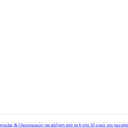
ονομίας & Οικονομικών για αύξηση από τα 6 στα 10 ευρώ του ημερήσ