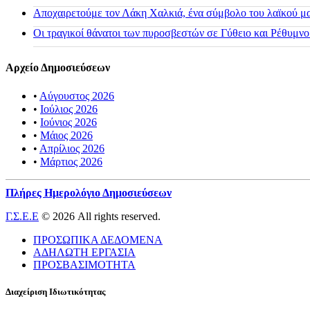
Αποχαιρετούμε τον Λάκη Χαλκιά, ένα σύμβολο του λαϊκού μας
Οι τραγικοί θάνατοι των πυροσβεστών σε Γύθειο και Ρέθυμνο
Αρχείο Δημοσιεύσεων
•
Αύγουστος 2026
•
Ιούλιος 2026
•
Ιούνιος 2026
•
Μάιος 2026
•
Απρίλιος 2026
•
Μάρτιος 2026
Πλήρες Ημερολόγιο Δημοσιεύσεων
Γ.Σ.Ε.Ε
© 2026 All rights reserved.
ΠΡΟΣΩΠΙΚΑ ΔΕΔΟΜΕΝΑ
ΑΔΗΛΩΤΗ ΕΡΓΑΣΙΑ
ΠΡΟΣΒΑΣΙΜΟΤΗΤΑ
Διαχείριση Ιδιωτικότητας