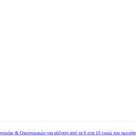
ονομίας & Οικονομικών για αύξηση από τα 6 στα 10 ευρώ του ημερήσ