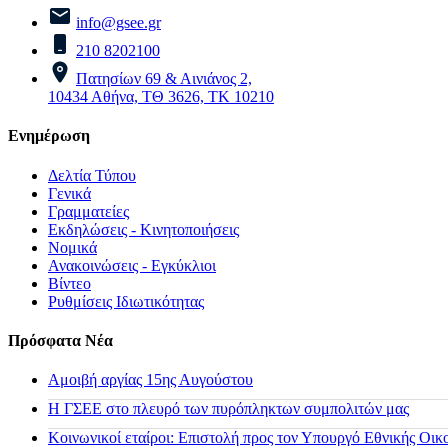
info@gsee.gr
210 8202100
Πατησίων 69 & Αινιάνος 2,
10434 Αθήνα, ΤΘ 3626, ΤΚ 10210
Ενημέρωση
Δελτία Τύπου
Γενικά
Γραμματείες
Εκδηλώσεις - Κινητοποιήσεις
Νομικά
Ανακοινώσεις - Εγκύκλιοι
Βίντεο
Ρυθμίσεις Ιδιωτικότητας
Πρόσφατα Νέα
Αμοιβή αργίας 15ης Αυγούστου
H ΓΣΕΕ στο πλευρό των πυρόπληκτων συμπολιτών μας
Κοινωνικοί εταίροι: Επιστολή προς τον Υπουργό Εθνικής Οικ