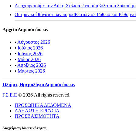
Αποχαιρετούμε τον Λάκη Χαλκιά, ένα σύμβολο του λαϊκού μας
Οι τραγικοί θάνατοι των πυροσβεστών σε Γύθειο και Ρέθυμνο
Αρχείο Δημοσιεύσεων
•
Αύγουστος 2026
•
Ιούλιος 2026
•
Ιούνιος 2026
•
Μάιος 2026
•
Απρίλιος 2026
•
Μάρτιος 2026
Πλήρες Ημερολόγιο Δημοσιεύσεων
Γ.Σ.Ε.Ε
© 2026 All rights reserved.
ΠΡΟΣΩΠΙΚΑ ΔΕΔΟΜΕΝΑ
ΑΔΗΛΩΤΗ ΕΡΓΑΣΙΑ
ΠΡΟΣΒΑΣΙΜΟΤΗΤΑ
Διαχείριση Ιδιωτικότητας