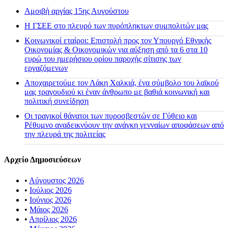
Αμοιβή αργίας 15ης Αυγούστου
H ΓΣΕΕ στο πλευρό των πυρόπληκτων συμπολιτών μας
Κοινωνικοί εταίροι: Επιστολή προς τον Υπουργό Εθνικής
Οικονομίας & Οικονομικών για αύξηση από τα 6 στα 10
ευρώ του ημερήσιου ορίου παροχής σίτισης των
εργαζόμενων
Αποχαιρετούμε τον Λάκη Χαλκιά, ένα σύμβολο του λαϊκού
μας τραγουδιού κι έναν άνθρωπο με βαθιά κοινωνική και
πολιτική συνείδηση
Οι τραγικοί θάνατοι των πυροσβεστών σε Γύθειο και
Ρέθυμνο αναδεικνύουν την ανάγκη γενναίων αποφάσεων από
την πλευρά της πολιτείας
Αρχείο Δημοσιεύσεων
•
Αύγουστος 2026
•
Ιούλιος 2026
•
Ιούνιος 2026
•
Μάιος 2026
•
Απρίλιος 2026