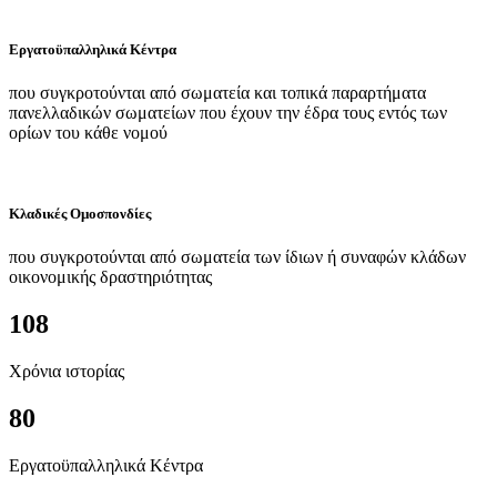
Εργατοϋπαλληλικά Κέντρα
που συγκροτούνται από σωματεία και τοπικά παραρτήματα
πανελλαδικών σωματείων που έχουν την έδρα τους εντός των
ορίων του κάθε νομού
Κλαδικές Ομοσπονδίες
που συγκροτούνται από σωματεία των ίδιων ή συναφών κλάδων
οικονομικής δραστηριότητας
108
Χρόνια ιστορίας
80
Εργατοϋπαλληλικά Κέντρα