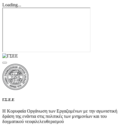
Loading...
Γ.Σ.Ε.Ε
Η Κορυφαία Οργάνωση των Εργαζομένων με την αγωνιστική
δράση της ενάντια στις πολιτικές των μνημονίων και του
δογματικού νεοφιλελευθερισμού