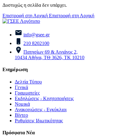
Δυστυχώς η σελίδα δεν υπάρχει.
Επιστροφή στη Αρχική
Επιστροφή στη Αρχική
info@gsee.gr
210 8202100
Πατησίων 69 & Αινιάνος 2,
10434 Αθήνα, ΤΘ 3626, ΤΚ 10210
Ενημέρωση
Δελτία Τύπου
Γενικά
Γραμματείες
Εκδηλώσεις - Κινητοποιήσεις
Νομικά
Ανακοινώσεις - Εγκύκλιοι
Βίντεο
Ρυθμίσεις Ιδιωτικότητας
Πρόσφατα Νέα