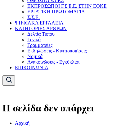
ΟΜΟΣΠΟΝΔΙΕΣ
ΕΚΠΡΟΣΩΠΟΙ Γ.Σ.Ε.Ε. ΣΤΗΝ ΕΟΚΕ
ΕΡΓΑΤΙΚΗ ΠΡΩΤΟΜΑΓΙΑ
Σ.Σ.Ε.
ΨΗΦΙΑΚΑ ΕΡΓΑΛΕΙΑ
ΚΑΤΗΓΟΡΙΕΣ ΑΡΘΡΩΝ
Δελτία Τύπου
Γενικά
Γραμματείες
Εκδηλώσεις - Κινητοποιήσεις
Νομικά
Ανακοινώσεις - Εγκύκλιοι
ΕΠΙΚΟΙΝΩΝΙΑ
Η σελίδα δεν υπάρχει
Αρχική