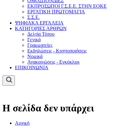
ΟΜΟΣΠΟΝΔΙΕΣ
ΕΚΠΡΟΣΩΠΟΙ Γ.Σ.Ε.Ε. ΣΤΗΝ ΕΟΚΕ
ΕΡΓΑΤΙΚΗ ΠΡΩΤΟΜΑΓΙΑ
Σ.Σ.Ε.
ΨΗΦΙΑΚΑ ΕΡΓΑΛΕΙΑ
ΚΑΤΗΓΟΡΙΕΣ ΑΡΘΡΩΝ
Δελτία Τύπου
Γενικά
Γραμματείες
Εκδηλώσεις - Κινητοποιήσεις
Νομικά
Ανακοινώσεις - Εγκύκλιοι
ΕΠΙΚΟΙΝΩΝΙΑ
Η σελίδα δεν υπάρχει
Αρχική