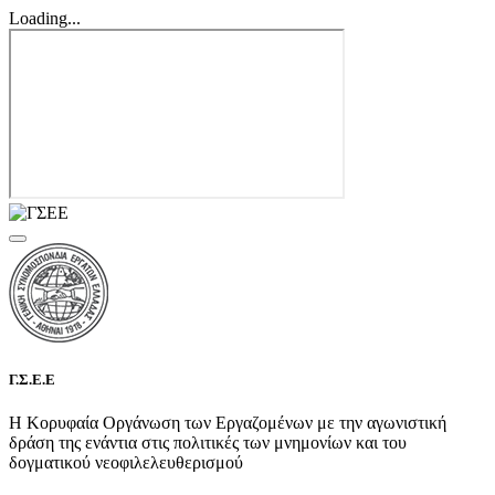
Loading...
Γ.Σ.Ε.Ε
Η Κορυφαία Οργάνωση των Εργαζομένων με την αγωνιστική
δράση της ενάντια στις πολιτικές των μνημονίων και του
δογματικού νεοφιλελευθερισμού