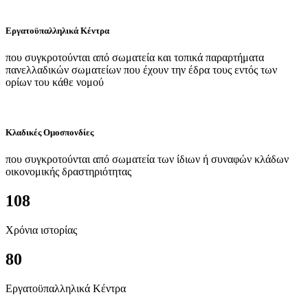
Εργατοϋπαλληλικά Κέντρα
που συγκροτούνται από σωματεία και τοπικά παραρτήματα
πανελλαδικών σωματείων που έχουν την έδρα τους εντός των
ορίων του κάθε νομού
Κλαδικές Ομοσπονδίες
που συγκροτούνται από σωματεία των ίδιων ή συναφών κλάδων
οικονομικής δραστηριότητας
108
Χρόνια ιστορίας
80
Εργατοϋπαλληλικά Κέντρα