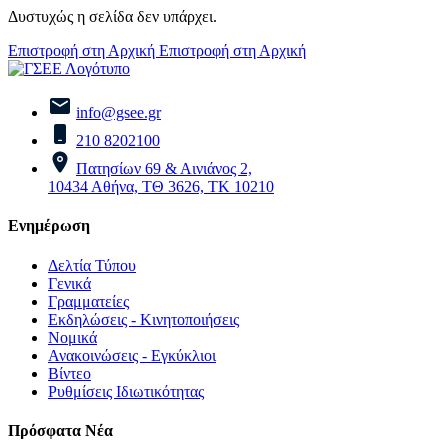
Δυστυχώς η σελίδα δεν υπάρχει.
Επιστροφή στη Αρχική
Επιστροφή στη Αρχική
info@gsee.gr
210 8202100
Πατησίων 69 & Αινιάνος 2,
10434 Αθήνα, ΤΘ 3626, ΤΚ 10210
Ενημέρωση
Δελτία Τύπου
Γενικά
Γραμματείες
Εκδηλώσεις - Κινητοποιήσεις
Νομικά
Ανακοινώσεις - Εγκύκλιοι
Βίντεο
Ρυθμίσεις Ιδιωτικότητας
Πρόσφατα Νέα