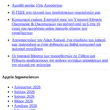
Αμοιβή αργίας 15ης Αυγούστου
H ΓΣΕΕ στο πλευρό των πυρόπληκτων συμπολιτών μας
Κοινωνικοί εταίροι: Επιστολή προς τον Υπουργό Εθνικής
Οικονομίας & Οικονομικών για αύξηση από τα 6 στα 10
ευρώ του ημερήσιου ορίου παροχής σίτισης των
εργαζόμενων
Αποχαιρετούμε τον Λάκη Χαλκιά, ένα σύμβολο του λαϊκού
μας τραγουδιού κι έναν άνθρωπο με βαθιά κοινωνική και
πολιτική συνείδηση
Οι τραγικοί θάνατοι των πυροσβεστών σε Γύθειο και
Ρέθυμνο αναδεικνύουν την ανάγκη γενναίων αποφάσεων από
την πλευρά της πολιτείας
Αρχείο Δημοσιεύσεων
•
Αύγουστος 2026
•
Ιούλιος 2026
•
Ιούνιος 2026
•
Μάιος 2026
•
Απρίλιος 2026