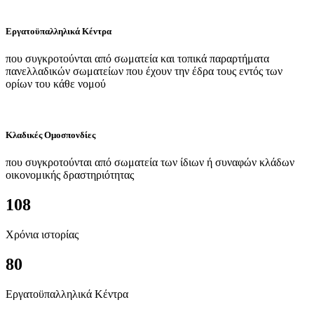
Εργατοϋπαλληλικά Κέντρα
που συγκροτούνται από σωματεία και τοπικά παραρτήματα
πανελλαδικών σωματείων που έχουν την έδρα τους εντός των
ορίων του κάθε νομού
Κλαδικές Ομοσπονδίες
που συγκροτούνται από σωματεία των ίδιων ή συναφών κλάδων
οικονομικής δραστηριότητας
108
Χρόνια ιστορίας
80
Εργατοϋπαλληλικά Κέντρα