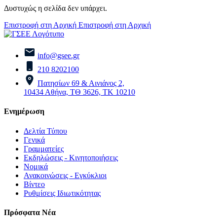
Δυστυχώς η σελίδα δεν υπάρχει.
Επιστροφή στη Αρχική
Επιστροφή στη Αρχική
info@gsee.gr
210 8202100
Πατησίων 69 & Αινιάνος 2,
10434 Αθήνα, ΤΘ 3626, ΤΚ 10210
Ενημέρωση
Δελτία Τύπου
Γενικά
Γραμματείες
Εκδηλώσεις - Κινητοποιήσεις
Νομικά
Ανακοινώσεις - Εγκύκλιοι
Βίντεο
Ρυθμίσεις Ιδιωτικότητας
Πρόσφατα Νέα