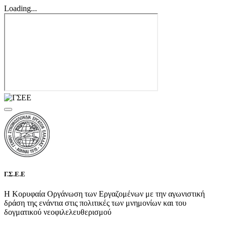
Loading...
Γ.Σ.Ε.Ε
Η Κορυφαία Οργάνωση των Εργαζομένων με την αγωνιστική
δράση της ενάντια στις πολιτικές των μνημονίων και του
δογματικού νεοφιλελευθερισμού