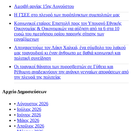
Αμοιβή αργίας 15ης Αυγούστου
H ΓΣΕΕ στο πλευρό των πυρόπληκτων συμπολιτών μας
Κοινωνικοί εταίροι: Επιστολή προς τον Υπουργό Εθνικής
Οικονομίας & Οικονομικών για αύξηση από τα 6 στα 10
ευρώ του ημερήσιου ορίου παροχής σίτισης των
εργαζόμενων
Αποχαιρετούμε τον Λάκη Χαλκιά, ένα σύμβολο του λαϊκού
μας τραγουδιού κι έναν άνθρωπο με βαθιά κοινωνική και
πολιτική συνείδηση
Οι τραγικοί θάνατοι των πυροσβεστών σε Γύθειο και
Ρέθυμνο αναδεικνύουν την ανάγκη γενναίων αποφάσεων από
την πλευρά της πολιτείας
Αρχείο Δημοσιεύσεων
•
Αύγουστος 2026
•
Ιούλιος 2026
•
Ιούνιος 2026
•
Μάιος 2026
•
Απρίλιος 2026