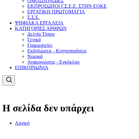
ΟΜΟΣΠΟΝΔΙΕΣ
ΕΚΠΡΟΣΩΠΟΙ Γ.Σ.Ε.Ε. ΣΤΗΝ ΕΟΚΕ
ΕΡΓΑΤΙΚΗ ΠΡΩΤΟΜΑΓΙΑ
Σ.Σ.Ε.
ΨΗΦΙΑΚΑ ΕΡΓΑΛΕΙΑ
ΚΑΤΗΓΟΡΙΕΣ ΑΡΘΡΩΝ
Δελτία Τύπου
Γενικά
Γραμματείες
Εκδηλώσεις - Κινητοποιήσεις
Νομικά
Ανακοινώσεις - Εγκύκλιοι
ΕΠΙΚΟΙΝΩΝΙΑ
Η σελίδα δεν υπάρχει
Αρχική