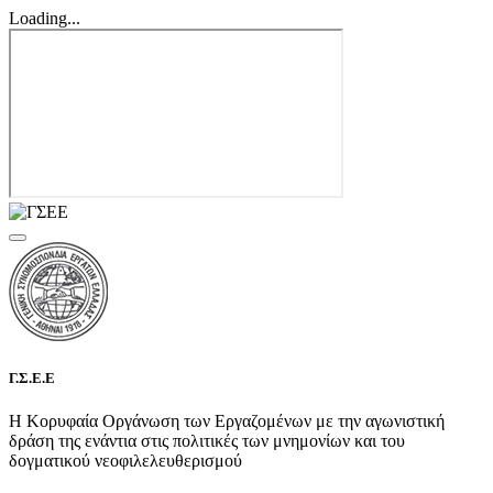
Loading...
Γ.Σ.Ε.Ε
Η Κορυφαία Οργάνωση των Εργαζομένων με την αγωνιστική
δράση της ενάντια στις πολιτικές των μνημονίων και του
δογματικού νεοφιλελευθερισμού