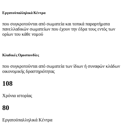
Εργατοϋπαλληλικά Κέντρα
που συγκροτούνται από σωματεία και τοπικά παραρτήματα
πανελλαδικών σωματείων που έχουν την έδρα τους εντός των
ορίων του κάθε νομού
Κλαδικές Ομοσπονδίες
που συγκροτούνται από σωματεία των ίδιων ή συναφών κλάδων
οικονομικής δραστηριότητας
108
Χρόνια ιστορίας
80
Εργατοϋπαλληλικά Κέντρα