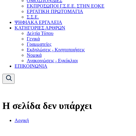
ΟΜΟΣΠΟΝΔΙΕΣ
ΕΚΠΡΟΣΩΠΟΙ Γ.Σ.Ε.Ε. ΣΤΗΝ ΕΟΚΕ
ΕΡΓΑΤΙΚΗ ΠΡΩΤΟΜΑΓΙΑ
Σ.Σ.Ε.
ΨΗΦΙΑΚΑ ΕΡΓΑΛΕΙΑ
ΚΑΤΗΓΟΡΙΕΣ ΑΡΘΡΩΝ
Δελτία Τύπου
Γενικά
Γραμματείες
Εκδηλώσεις - Κινητοποιήσεις
Νομικά
Ανακοινώσεις - Εγκύκλιοι
ΕΠΙΚΟΙΝΩΝΙΑ
Η σελίδα δεν υπάρχει
Αρχική