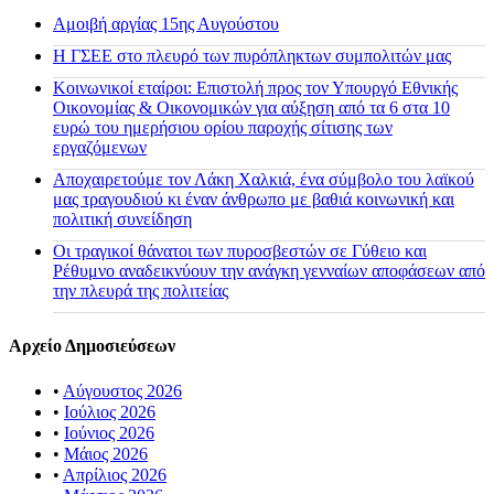
Αμοιβή αργίας 15ης Αυγούστου
H ΓΣΕΕ στο πλευρό των πυρόπληκτων συμπολιτών μας
Κοινωνικοί εταίροι: Επιστολή προς τον Υπουργό Εθνικής
Οικονομίας & Οικονομικών για αύξηση από τα 6 στα 10
ευρώ του ημερήσιου ορίου παροχής σίτισης των
εργαζόμενων
Αποχαιρετούμε τον Λάκη Χαλκιά, ένα σύμβολο του λαϊκού
μας τραγουδιού κι έναν άνθρωπο με βαθιά κοινωνική και
πολιτική συνείδηση
Οι τραγικοί θάνατοι των πυροσβεστών σε Γύθειο και
Ρέθυμνο αναδεικνύουν την ανάγκη γενναίων αποφάσεων από
την πλευρά της πολιτείας
Αρχείο Δημοσιεύσεων
•
Αύγουστος 2026
•
Ιούλιος 2026
•
Ιούνιος 2026
•
Μάιος 2026
•
Απρίλιος 2026