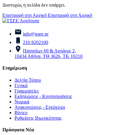
Δυστυχώς η σελίδα δεν υπάρχει.
Επιστροφή στη Αρχική
Επιστροφή στη Αρχική
info@gsee.gr
210 8202100
Πατησίων 69 & Αινιάνος 2,
10434 Αθήνα, ΤΘ 3626, ΤΚ 10210
Ενημέρωση
Δελτία Τύπου
Γενικά
Γραμματείες
Εκδηλώσεις - Κινητοποιήσεις
Νομικά
Ανακοινώσεις - Εγκύκλιοι
Βίντεο
Ρυθμίσεις Ιδιωτικότητας
Πρόσφατα Νέα