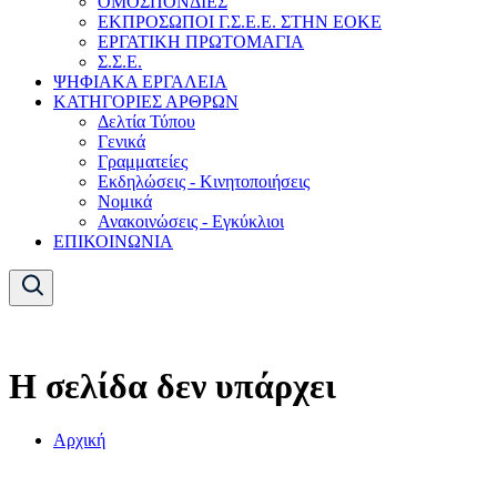
ΟΜΟΣΠΟΝΔΙΕΣ
ΕΚΠΡΟΣΩΠΟΙ Γ.Σ.Ε.Ε. ΣΤΗΝ ΕΟΚΕ
ΕΡΓΑΤΙΚΗ ΠΡΩΤΟΜΑΓΙΑ
Σ.Σ.Ε.
ΨΗΦΙΑΚΑ ΕΡΓΑΛΕΙΑ
ΚΑΤΗΓΟΡΙΕΣ ΑΡΘΡΩΝ
Δελτία Τύπου
Γενικά
Γραμματείες
Εκδηλώσεις - Κινητοποιήσεις
Νομικά
Ανακοινώσεις - Εγκύκλιοι
ΕΠΙΚΟΙΝΩΝΙΑ
Η σελίδα δεν υπάρχει
Αρχική