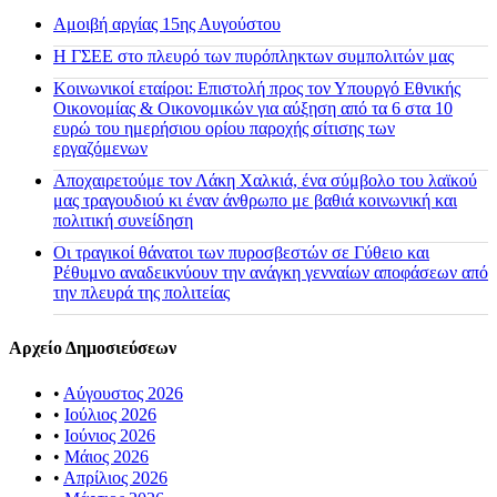
Αμοιβή αργίας 15ης Αυγούστου
H ΓΣΕΕ στο πλευρό των πυρόπληκτων συμπολιτών μας
Κοινωνικοί εταίροι: Επιστολή προς τον Υπουργό Εθνικής
Οικονομίας & Οικονομικών για αύξηση από τα 6 στα 10
ευρώ του ημερήσιου ορίου παροχής σίτισης των
εργαζόμενων
Αποχαιρετούμε τον Λάκη Χαλκιά, ένα σύμβολο του λαϊκού
μας τραγουδιού κι έναν άνθρωπο με βαθιά κοινωνική και
πολιτική συνείδηση
Οι τραγικοί θάνατοι των πυροσβεστών σε Γύθειο και
Ρέθυμνο αναδεικνύουν την ανάγκη γενναίων αποφάσεων από
την πλευρά της πολιτείας
Αρχείο Δημοσιεύσεων
•
Αύγουστος 2026
•
Ιούλιος 2026
•
Ιούνιος 2026
•
Μάιος 2026
•
Απρίλιος 2026