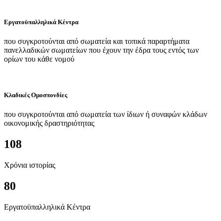
Εργατοϋπαλληλικά Κέντρα
που συγκροτούνται από σωματεία και τοπικά παραρτήματα
πανελλαδικών σωματείων που έχουν την έδρα τους εντός των
ορίων του κάθε νομού
Κλαδικές Ομοσπονδίες
που συγκροτούνται από σωματεία των ίδιων ή συναφών κλάδων
οικονομικής δραστηριότητας
108
Χρόνια ιστορίας
80
Εργατοϋπαλληλικά Κέντρα