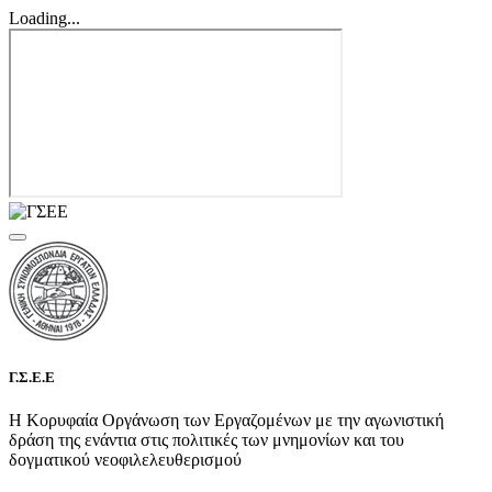
Loading...
Γ.Σ.Ε.Ε
Η Κορυφαία Οργάνωση των Εργαζομένων με την αγωνιστική
δράση της ενάντια στις πολιτικές των μνημονίων και του
δογματικού νεοφιλελευθερισμού