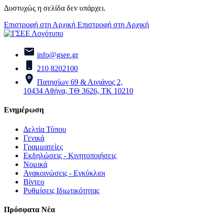
Δυστυχώς η σελίδα δεν υπάρχει.
Επιστροφή στη Αρχική
Επιστροφή στη Αρχική
info@gsee.gr
210 8202100
Πατησίων 69 & Αινιάνος 2,
10434 Αθήνα, ΤΘ 3626, ΤΚ 10210
Ενημέρωση
Δελτία Τύπου
Γενικά
Γραμματείες
Εκδηλώσεις - Κινητοποιήσεις
Νομικά
Ανακοινώσεις - Εγκύκλιοι
Βίντεο
Ρυθμίσεις Ιδιωτικότητας
Πρόσφατα Νέα