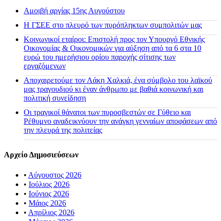
Αμοιβή αργίας 15ης Αυγούστου
H ΓΣΕΕ στο πλευρό των πυρόπληκτων συμπολιτών μας
Κοινωνικοί εταίροι: Επιστολή προς τον Υπουργό Εθνικής
Οικονομίας & Οικονομικών για αύξηση από τα 6 στα 10
ευρώ του ημερήσιου ορίου παροχής σίτισης των
εργαζόμενων
Αποχαιρετούμε τον Λάκη Χαλκιά, ένα σύμβολο του λαϊκού
μας τραγουδιού κι έναν άνθρωπο με βαθιά κοινωνική και
πολιτική συνείδηση
Οι τραγικοί θάνατοι των πυροσβεστών σε Γύθειο και
Ρέθυμνο αναδεικνύουν την ανάγκη γενναίων αποφάσεων από
την πλευρά της πολιτείας
Αρχείο Δημοσιεύσεων
•
Αύγουστος 2026
•
Ιούλιος 2026
•
Ιούνιος 2026
•
Μάιος 2026
•
Απρίλιος 2026