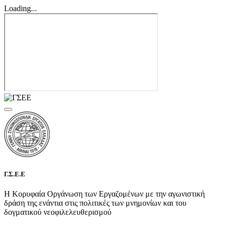
Loading...
Γ.Σ.Ε.Ε
Η Κορυφαία Οργάνωση των Εργαζομένων με την αγωνιστική
δράση της ενάντια στις πολιτικές των μνημονίων και του
δογματικού νεοφιλελευθερισμού