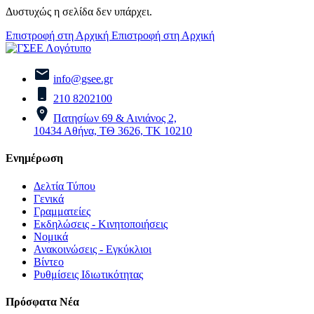
Δυστυχώς η σελίδα δεν υπάρχει.
Επιστροφή στη Αρχική
Επιστροφή στη Αρχική
info@gsee.gr
210 8202100
Πατησίων 69 & Αινιάνος 2,
10434 Αθήνα, ΤΘ 3626, ΤΚ 10210
Ενημέρωση
Δελτία Τύπου
Γενικά
Γραμματείες
Εκδηλώσεις - Κινητοποιήσεις
Νομικά
Ανακοινώσεις - Εγκύκλιοι
Βίντεο
Ρυθμίσεις Ιδιωτικότητας
Πρόσφατα Νέα