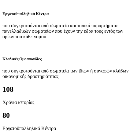
Εργατοϋπαλληλικά Κέντρα
που συγκροτούνται από σωματεία και τοπικά παραρτήματα
πανελλαδικών σωματείων που έχουν την έδρα τους εντός των
ορίων του κάθε νομού
Κλαδικές Ομοσπονδίες
που συγκροτούνται από σωματεία των ίδιων ή συναφών κλάδων
οικονομικής δραστηριότητας
108
Χρόνια ιστορίας
80
Εργατοϋπαλληλικά Κέντρα