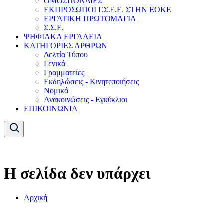
ΟΜΟΣΠΟΝΔΙΕΣ
ΕΚΠΡΟΣΩΠΟΙ Γ.Σ.Ε.Ε. ΣΤΗΝ ΕΟΚΕ
ΕΡΓΑΤΙΚΗ ΠΡΩΤΟΜΑΓΙΑ
Σ.Σ.Ε.
ΨΗΦΙΑΚΑ ΕΡΓΑΛΕΙΑ
ΚΑΤΗΓΟΡΙΕΣ ΑΡΘΡΩΝ
Δελτία Τύπου
Γενικά
Γραμματείες
Εκδηλώσεις - Κινητοποιήσεις
Νομικά
Ανακοινώσεις - Εγκύκλιοι
ΕΠΙΚΟΙΝΩΝΙΑ
Η σελίδα δεν υπάρχει
Αρχική