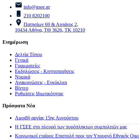
info@gsee.gr
210 8202100
Πατησίων 69 & Αινιάνος 2,
10434 Αθήνα, ΤΘ 3626, ΤΚ 10210
Ενημέρωση
Δελτία Τύπου
Γενικά
Γραμματείες
Εκδηλώσεις - Κινητοποιήσεις
Νομικά
Ανακοινώσεις - Εγκύκλιοι
Βίντεο
Ρυθμίσεις Ιδιωτικότητας
Πρόσφατα Νέα
Αμοιβή αργίας 15ης Αυγούστου
H ΓΣΕΕ στο πλευρό των πυρόπληκτων συμπολιτών μας
Κοινωνικοί εταίροι: Επιστολή προς τον Υπουργό Εθνικής Οικ