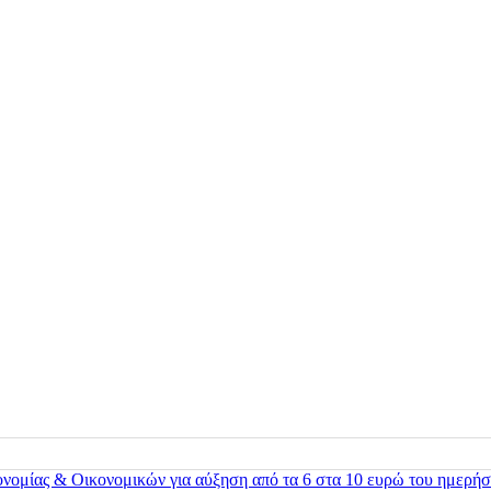
ονομίας & Οικονομικών για αύξηση από τα 6 στα 10 ευρώ του ημερήσ