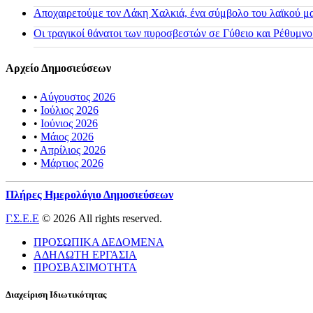
Αποχαιρετούμε τον Λάκη Χαλκιά, ένα σύμβολο του λαϊκού μας
Οι τραγικοί θάνατοι των πυροσβεστών σε Γύθειο και Ρέθυμνο
Αρχείο Δημοσιεύσεων
•
Αύγουστος 2026
•
Ιούλιος 2026
•
Ιούνιος 2026
•
Μάιος 2026
•
Απρίλιος 2026
•
Μάρτιος 2026
Πλήρες Ημερολόγιο Δημοσιεύσεων
Γ.Σ.Ε.Ε
© 2026 All rights reserved.
ΠΡΟΣΩΠΙΚΑ ΔΕΔΟΜΕΝΑ
ΑΔΗΛΩΤΗ ΕΡΓΑΣΙΑ
ΠΡΟΣΒΑΣΙΜΟΤΗΤΑ
Διαχείριση Ιδιωτικότητας