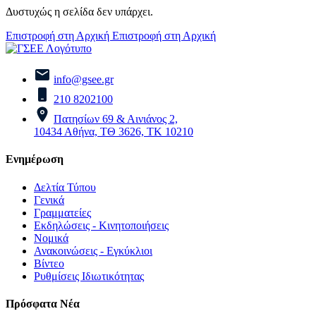
Δυστυχώς η σελίδα δεν υπάρχει.
Επιστροφή στη Αρχική
Επιστροφή στη Αρχική
info@gsee.gr
210 8202100
Πατησίων 69 & Αινιάνος 2,
10434 Αθήνα, ΤΘ 3626, ΤΚ 10210
Ενημέρωση
Δελτία Τύπου
Γενικά
Γραμματείες
Εκδηλώσεις - Κινητοποιήσεις
Νομικά
Ανακοινώσεις - Εγκύκλιοι
Βίντεο
Ρυθμίσεις Ιδιωτικότητας
Πρόσφατα Νέα