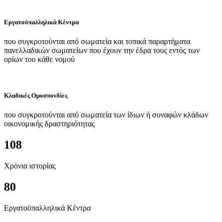
Εργατοϋπαλληλικά Κέντρα
που συγκροτούνται από σωματεία και τοπικά παραρτήματα
πανελλαδικών σωματείων που έχουν την έδρα τους εντός των
ορίων του κάθε νομού
Κλαδικές Ομοσπονδίες
που συγκροτούνται από σωματεία των ίδιων ή συναφών κλάδων
οικονομικής δραστηριότητας
108
Χρόνια ιστορίας
80
Εργατοϋπαλληλικά Κέντρα