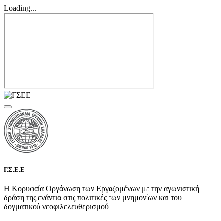
Loading...
Γ.Σ.Ε.Ε
Η Κορυφαία Οργάνωση των Εργαζομένων με την αγωνιστική
δράση της ενάντια στις πολιτικές των μνημονίων και του
δογματικού νεοφιλελευθερισμού