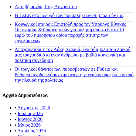
Αμοιβή αργίας 15ης Αυγούστου
H ΓΣΕΕ στο πλευρό των πυρόπληκτων συμπολιτών μας
Κοινωνικοί εταίροι: Επιστολή προς τον Υπουργό Εθνικής
Οικονομίας & Οικονομικών για αύξηση από τα 6 στα 10
ευρώ του ημερήσιου ορίου παροχής σίτισης των
εργαζόμενων
Αποχαιρετούμε τον Λάκη Χαλκιά, ένα σύμβολο του λαϊκού
μας τραγουδιού κι έναν άνθρωπο με βαθιά κοινωνική και
πολιτική συνείδηση
Οι τραγικοί θάνατοι των πυροσβεστών σε Γύθειο και
Ρέθυμνο αναδεικνύουν την ανάγκη γενναίων αποφάσεων από
την πλευρά της πολιτείας
Αρχείο Δημοσιεύσεων
•
Αύγουστος 2026
•
Ιούλιος 2026
•
Ιούνιος 2026
•
Μάιος 2026
•
Απρίλιος 2026