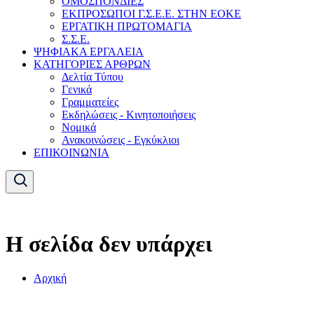
ΟΜΟΣΠΟΝΔΙΕΣ
ΕΚΠΡΟΣΩΠΟΙ Γ.Σ.Ε.Ε. ΣΤΗΝ ΕΟΚΕ
ΕΡΓΑΤΙΚΗ ΠΡΩΤΟΜΑΓΙΑ
Σ.Σ.Ε.
ΨΗΦΙΑΚΑ ΕΡΓΑΛΕΙΑ
ΚΑΤΗΓΟΡΙΕΣ ΑΡΘΡΩΝ
Δελτία Τύπου
Γενικά
Γραμματείες
Εκδηλώσεις - Κινητοποιήσεις
Νομικά
Ανακοινώσεις - Εγκύκλιοι
ΕΠΙΚΟΙΝΩΝΙΑ
Η σελίδα δεν υπάρχει
Αρχική