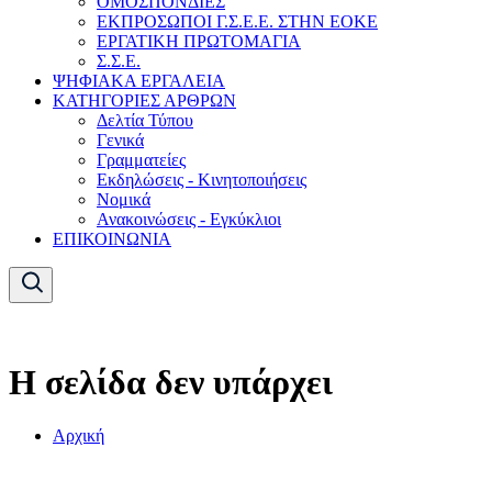
ΟΜΟΣΠΟΝΔΙΕΣ
ΕΚΠΡΟΣΩΠΟΙ Γ.Σ.Ε.Ε. ΣΤΗΝ ΕΟΚΕ
ΕΡΓΑΤΙΚΗ ΠΡΩΤΟΜΑΓΙΑ
Σ.Σ.Ε.
ΨΗΦΙΑΚΑ ΕΡΓΑΛΕΙΑ
ΚΑΤΗΓΟΡΙΕΣ ΑΡΘΡΩΝ
Δελτία Τύπου
Γενικά
Γραμματείες
Εκδηλώσεις - Κινητοποιήσεις
Νομικά
Ανακοινώσεις - Εγκύκλιοι
ΕΠΙΚΟΙΝΩΝΙΑ
Η σελίδα δεν υπάρχει
Αρχική