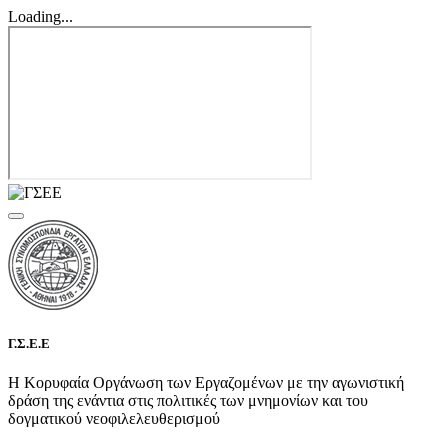
Loading...
Γ.Σ.Ε.Ε
Η Κορυφαία Οργάνωση των Εργαζομένων με την αγωνιστική
δράση της ενάντια στις πολιτικές των μνημονίων και του
δογματικού νεοφιλελευθερισμού