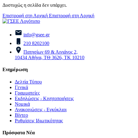
Δυστυχώς η σελίδα δεν υπάρχει.
Επιστροφή στη Αρχική
Επιστροφή στη Αρχική
info@gsee.gr
210 8202100
Πατησίων 69 & Αινιάνος 2,
10434 Αθήνα, ΤΘ 3626, ΤΚ 10210
Ενημέρωση
Δελτία Τύπου
Γενικά
Γραμματείες
Εκδηλώσεις - Κινητοποιήσεις
Νομικά
Ανακοινώσεις - Εγκύκλιοι
Βίντεο
Ρυθμίσεις Ιδιωτικότητας
Πρόσφατα Νέα