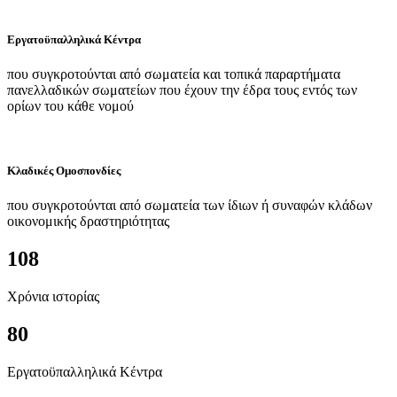
Εργατοϋπαλληλικά Κέντρα
που συγκροτούνται από σωματεία και τοπικά παραρτήματα
πανελλαδικών σωματείων που έχουν την έδρα τους εντός των
ορίων του κάθε νομού
Κλαδικές Ομοσπονδίες
που συγκροτούνται από σωματεία των ίδιων ή συναφών κλάδων
οικονομικής δραστηριότητας
108
Χρόνια ιστορίας
80
Εργατοϋπαλληλικά Κέντρα