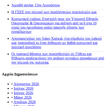
Αμοιβή αργίας 15ης Αυγούστου
H ΓΣΕΕ στο πλευρό των πυρόπληκτων συμπολιτών μας
Κοινωνικοί εταίροι: Επιστολή προς τον Υπουργό Εθνικής
Οικονομίας & Οικονομικών για αύξηση από τα 6 στα 10
ευρώ του ημερήσιου ορίου παροχής σίτισης των
εργαζόμενων
Αποχαιρετούμε τον Λάκη Χαλκιά, ένα σύμβολο του λαϊκού
μας τραγουδιού κι έναν άνθρωπο με βαθιά κοινωνική και
πολιτική συνείδηση
Οι τραγικοί θάνατοι των πυροσβεστών σε Γύθειο και
Ρέθυμνο αναδεικνύουν την ανάγκη γενναίων αποφάσεων από
την πλευρά της πολιτείας
Αρχείο Δημοσιεύσεων
•
Αύγουστος 2026
•
Ιούλιος 2026
•
Ιούνιος 2026
•
Μάιος 2026
•
Απρίλιος 2026