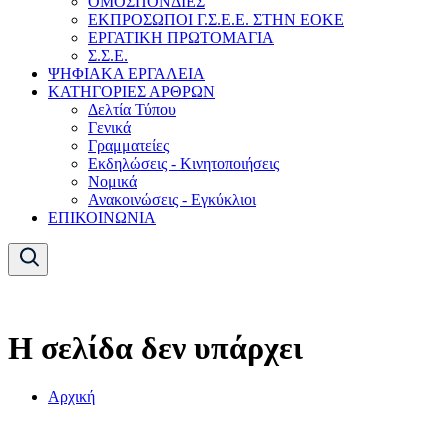
ΟΜΟΣΠΟΝΔΙΕΣ
ΕΚΠΡΟΣΩΠΟΙ Γ.Σ.Ε.Ε. ΣΤΗΝ ΕΟΚΕ
ΕΡΓΑΤΙΚΗ ΠΡΩΤΟΜΑΓΙΑ
Σ.Σ.Ε.
ΨΗΦΙΑΚΑ ΕΡΓΑΛΕΙΑ
ΚΑΤΗΓΟΡΙΕΣ ΑΡΘΡΩΝ
Δελτία Τύπου
Γενικά
Γραμματείες
Εκδηλώσεις - Κινητοποιήσεις
Νομικά
Ανακοινώσεις - Εγκύκλιοι
ΕΠΙΚΟΙΝΩΝΙΑ
Η σελίδα δεν υπάρχει
Αρχική