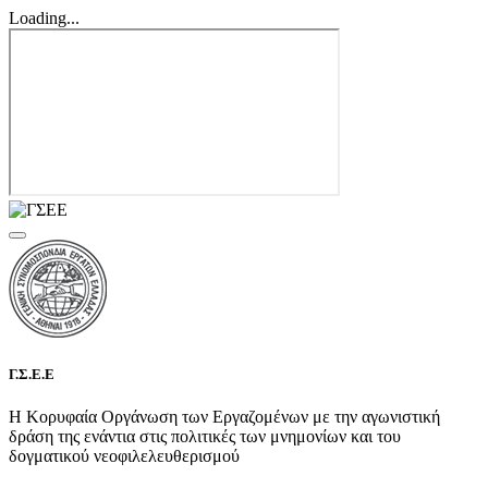
Loading...
Γ.Σ.Ε.Ε
Η Κορυφαία Οργάνωση των Εργαζομένων με την αγωνιστική
δράση της ενάντια στις πολιτικές των μνημονίων και του
δογματικού νεοφιλελευθερισμού