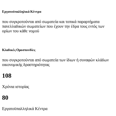
Εργατοϋπαλληλικά Κέντρα
που συγκροτούνται από σωματεία και τοπικά παραρτήματα
πανελλαδικών σωματείων που έχουν την έδρα τους εντός των
ορίων του κάθε νομού
Κλαδικές Ομοσπονδίες
που συγκροτούνται από σωματεία των ίδιων ή συναφών κλάδων
οικονομικής δραστηριότητας
108
Χρόνια ιστορίας
80
Εργατοϋπαλληλικά Κέντρα