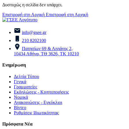
Δυστυχώς η σελίδα δεν υπάρχει.
Επιστροφή στη Αρχική
Επιστροφή στη Αρχική
info@gsee.gr
210 8202100
Πατησίων 69 & Αινιάνος 2,
10434 Αθήνα, ΤΘ 3626, ΤΚ 10210
Ενημέρωση
Δελτία Τύπου
Γενικά
Γραμματείες
Εκδηλώσεις - Κινητοποιήσεις
Νομικά
Ανακοινώσεις - Εγκύκλιοι
Βίντεο
Ρυθμίσεις Ιδιωτικότητας
Πρόσφατα Νέα