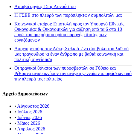
Αμοιβή αργίας 15ης Αυγούστου
H ΓΣΕΕ στο πλευρό των πυρόπληκτων συμπολιτών μας
Κοινωνικοί εταίροι: Επιστολή προς τον Υπουργό Εθνικής
Οικονομίας & Οικονομικών για αύξηση από τα 6 στα 10
ευρώ του ημερήσιου ορίου παροχής σίτισης των
εργαζόμενων
Αποχαιρετούμε τον Λάκη Χαλκιά, ένα σύμβολο του λαϊκού
μας τραγουδιού κι έναν άνθρωπο με βαθιά κοινωνική και
πολιτική συνείδηση
Οι τραγικοί θάνατοι των πυροσβεστών σε Γύθειο και
Ρέθυμνο αναδεικνύουν την ανάγκη γενναίων αποφάσεων από
την πλευρά της πολιτείας
Αρχείο Δημοσιεύσεων
•
Αύγουστος 2026
•
Ιούλιος 2026
•
Ιούνιος 2026
•
Μάιος 2026
•
Απρίλιος 2026