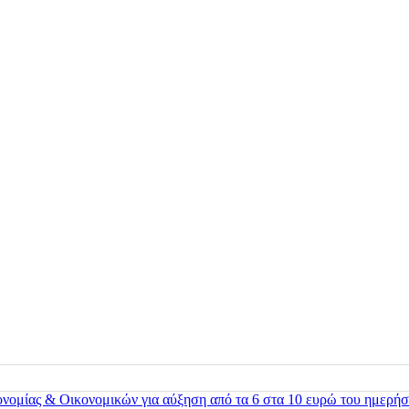
ονομίας & Οικονομικών για αύξηση από τα 6 στα 10 ευρώ του ημερήσ