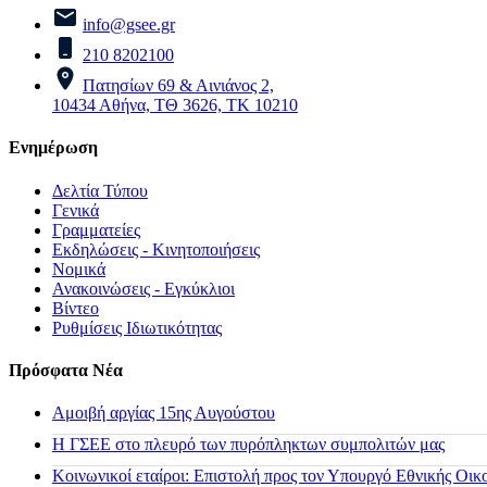
info@gsee.gr
210 8202100
Πατησίων 69 & Αινιάνος 2,
10434 Αθήνα, ΤΘ 3626, ΤΚ 10210
Ενημέρωση
Δελτία Τύπου
Γενικά
Γραμματείες
Εκδηλώσεις - Κινητοποιήσεις
Νομικά
Ανακοινώσεις - Εγκύκλιοι
Βίντεο
Ρυθμίσεις Ιδιωτικότητας
Πρόσφατα Νέα
Αμοιβή αργίας 15ης Αυγούστου
H ΓΣΕΕ στο πλευρό των πυρόπληκτων συμπολιτών μας
Κοινωνικοί εταίροι: Επιστολή προς τον Υπουργό Εθνικής Οικ