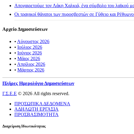
Αποχαιρετούμε τον Λάκη Χαλκιά, ένα σύμβολο του λαϊκού μας
Οι τραγικοί θάνατοι των πυροσβεστών σε Γύθειο και Ρέθυμνο
Αρχείο Δημοσιεύσεων
•
Αύγουστος 2026
•
Ιούλιος 2026
•
Ιούνιος 2026
•
Μάιος 2026
•
Απρίλιος 2026
•
Μάρτιος 2026
Πλήρες Ημερολόγιο Δημοσιεύσεων
Γ.Σ.Ε.Ε
© 2026 All rights reserved.
ΠΡΟΣΩΠΙΚΑ ΔΕΔΟΜΕΝΑ
ΑΔΗΛΩΤΗ ΕΡΓΑΣΙΑ
ΠΡΟΣΒΑΣΙΜΟΤΗΤΑ
Διαχείριση Ιδιωτικότητας