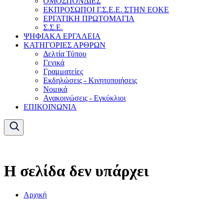
ΟΜΟΣΠΟΝΔΙΕΣ
ΕΚΠΡΟΣΩΠΟΙ Γ.Σ.Ε.Ε. ΣΤΗΝ ΕΟΚΕ
ΕΡΓΑΤΙΚΗ ΠΡΩΤΟΜΑΓΙΑ
Σ.Σ.Ε.
ΨΗΦΙΑΚΑ ΕΡΓΑΛΕΙΑ
ΚΑΤΗΓΟΡΙΕΣ ΑΡΘΡΩΝ
Δελτία Τύπου
Γενικά
Γραμματείες
Εκδηλώσεις - Κινητοποιήσεις
Νομικά
Ανακοινώσεις - Εγκύκλιοι
ΕΠΙΚΟΙΝΩΝΙΑ
Η σελίδα δεν υπάρχει
Αρχική