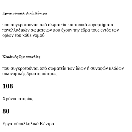
Εργατοϋπαλληλικά Κέντρα
που συγκροτούνται από σωματεία και τοπικά παραρτήματα
πανελλαδικών σωματείων που έχουν την έδρα τους εντός των
ορίων του κάθε νομού
Κλαδικές Ομοσπονδίες
που συγκροτούνται από σωματεία των ίδιων ή συναφών κλάδων
οικονομικής δραστηριότητας
108
Χρόνια ιστορίας
80
Εργατοϋπαλληλικά Κέντρα