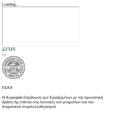
Loading...
Γ.Σ.Ε.Ε
Η Κορυφαία Οργάνωση των Εργαζομένων με την αγωνιστική
δράση της ενάντια στις πολιτικές των μνημονίων και του
δογματικού νεοφιλελευθερισμού