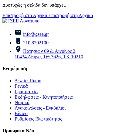
Δυστυχώς η σελίδα δεν υπάρχει.
Επιστροφή στη Αρχική
Επιστροφή στη Αρχική
info@gsee.gr
210 8202100
Πατησίων 69 & Αινιάνος 2,
10434 Αθήνα, ΤΘ 3626, ΤΚ 10210
Ενημέρωση
Δελτία Τύπου
Γενικά
Γραμματείες
Εκδηλώσεις - Κινητοποιήσεις
Νομικά
Ανακοινώσεις - Εγκύκλιοι
Βίντεο
Ρυθμίσεις Ιδιωτικότητας
Πρόσφατα Νέα