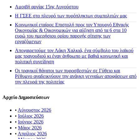
Αμοιβή αργίας 15ης Αυγούστου
H ΓΣΕΕ στο πλευρό των πυρόπληκτων συμπολιτών μας
Κοινωνικοί εταίροι: Επιστολή προς τον Υπουργό Εθνικής
Οικονομίας & Οικονομικών για αύξηση από τα 6 στα 10
ευρώ του ημερήσιου ορίου παροχής σίτισης των
εργαζόμενων
Αποχαιρετούμε τον Λάκη Χαλκιά, ένα σύμβολο του λαϊκού
μας τραγουδιού κι έναν άνθρωπο με βαθιά κοινωνική και
πολιτική συνείδηση
Οι τραγικοί θάνατοι των πυροσβεστών σε Γύθειο και
Ρέθυμνο αναδεικνύουν την ανάγκη γενναίων αποφάσεων από
την πλευρά της πολιτείας
Αρχείο Δημοσιεύσεων
•
Αύγουστος 2026
•
Ιούλιος 2026
•
Ιούνιος 2026
•
Μάιος 2026
•
Απρίλιος 2026