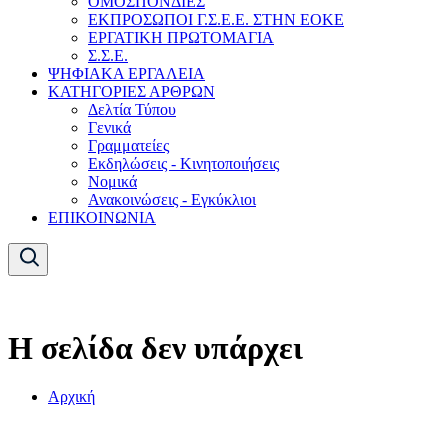
ΟΜΟΣΠΟΝΔΙΕΣ
ΕΚΠΡΟΣΩΠΟΙ Γ.Σ.Ε.Ε. ΣΤΗΝ ΕΟΚΕ
ΕΡΓΑΤΙΚΗ ΠΡΩΤΟΜΑΓΙΑ
Σ.Σ.Ε.
ΨΗΦΙΑΚΑ ΕΡΓΑΛΕΙΑ
ΚΑΤΗΓΟΡΙΕΣ ΑΡΘΡΩΝ
Δελτία Τύπου
Γενικά
Γραμματείες
Εκδηλώσεις - Κινητοποιήσεις
Νομικά
Ανακοινώσεις - Εγκύκλιοι
ΕΠΙΚΟΙΝΩΝΙΑ
Η σελίδα δεν υπάρχει
Αρχική