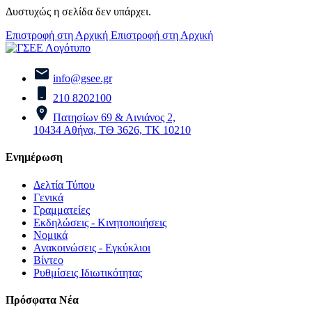
Δυστυχώς η σελίδα δεν υπάρχει.
Επιστροφή στη Αρχική
Επιστροφή στη Αρχική
info@gsee.gr
210 8202100
Πατησίων 69 & Αινιάνος 2,
10434 Αθήνα, ΤΘ 3626, ΤΚ 10210
Ενημέρωση
Δελτία Τύπου
Γενικά
Γραμματείες
Εκδηλώσεις - Κινητοποιήσεις
Νομικά
Ανακοινώσεις - Εγκύκλιοι
Βίντεο
Ρυθμίσεις Ιδιωτικότητας
Πρόσφατα Νέα