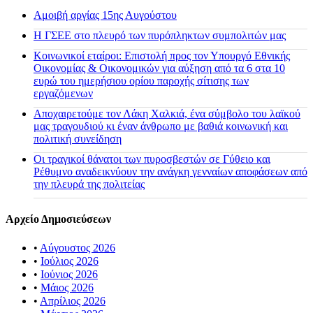
Αμοιβή αργίας 15ης Αυγούστου
H ΓΣΕΕ στο πλευρό των πυρόπληκτων συμπολιτών μας
Κοινωνικοί εταίροι: Επιστολή προς τον Υπουργό Εθνικής
Οικονομίας & Οικονομικών για αύξηση από τα 6 στα 10
ευρώ του ημερήσιου ορίου παροχής σίτισης των
εργαζόμενων
Αποχαιρετούμε τον Λάκη Χαλκιά, ένα σύμβολο του λαϊκού
μας τραγουδιού κι έναν άνθρωπο με βαθιά κοινωνική και
πολιτική συνείδηση
Οι τραγικοί θάνατοι των πυροσβεστών σε Γύθειο και
Ρέθυμνο αναδεικνύουν την ανάγκη γενναίων αποφάσεων από
την πλευρά της πολιτείας
Αρχείο Δημοσιεύσεων
•
Αύγουστος 2026
•
Ιούλιος 2026
•
Ιούνιος 2026
•
Μάιος 2026
•
Απρίλιος 2026