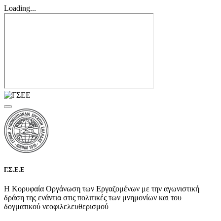
Loading...
Γ.Σ.Ε.Ε
Η Κορυφαία Οργάνωση των Εργαζομένων με την αγωνιστική
δράση της ενάντια στις πολιτικές των μνημονίων και του
δογματικού νεοφιλελευθερισμού