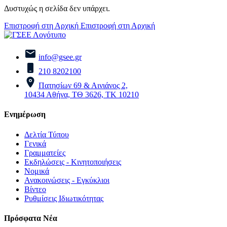
Δυστυχώς η σελίδα δεν υπάρχει.
Επιστροφή στη Αρχική
Επιστροφή στη Αρχική
info@gsee.gr
210 8202100
Πατησίων 69 & Αινιάνος 2,
10434 Αθήνα, ΤΘ 3626, ΤΚ 10210
Ενημέρωση
Δελτία Τύπου
Γενικά
Γραμματείες
Εκδηλώσεις - Κινητοποιήσεις
Νομικά
Ανακοινώσεις - Εγκύκλιοι
Βίντεο
Ρυθμίσεις Ιδιωτικότητας
Πρόσφατα Νέα