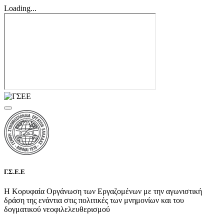
Loading...
Γ.Σ.Ε.Ε
Η Κορυφαία Οργάνωση των Εργαζομένων με την αγωνιστική
δράση της ενάντια στις πολιτικές των μνημονίων και του
δογματικού νεοφιλελευθερισμού