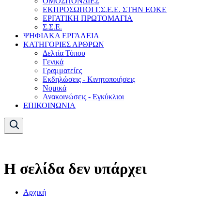
ΟΜΟΣΠΟΝΔΙΕΣ
ΕΚΠΡΟΣΩΠΟΙ Γ.Σ.Ε.Ε. ΣΤΗΝ ΕΟΚΕ
ΕΡΓΑΤΙΚΗ ΠΡΩΤΟΜΑΓΙΑ
Σ.Σ.Ε.
ΨΗΦΙΑΚΑ ΕΡΓΑΛΕΙΑ
ΚΑΤΗΓΟΡΙΕΣ ΑΡΘΡΩΝ
Δελτία Τύπου
Γενικά
Γραμματείες
Εκδηλώσεις - Κινητοποιήσεις
Νομικά
Ανακοινώσεις - Εγκύκλιοι
ΕΠΙΚΟΙΝΩΝΙΑ
Η σελίδα δεν υπάρχει
Αρχική