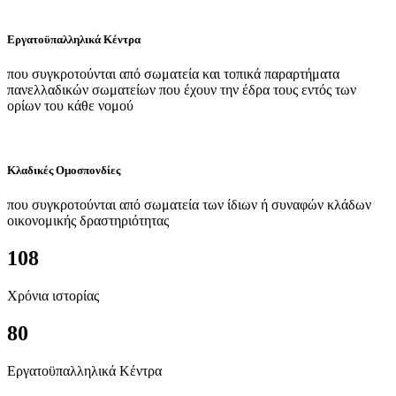
Εργατοϋπαλληλικά Κέντρα
που συγκροτούνται από σωματεία και τοπικά παραρτήματα
πανελλαδικών σωματείων που έχουν την έδρα τους εντός των
ορίων του κάθε νομού
Κλαδικές Ομοσπονδίες
που συγκροτούνται από σωματεία των ίδιων ή συναφών κλάδων
οικονομικής δραστηριότητας
108
Χρόνια ιστορίας
80
Εργατοϋπαλληλικά Κέντρα