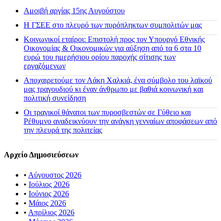
Αμοιβή αργίας 15ης Αυγούστου
H ΓΣΕΕ στο πλευρό των πυρόπληκτων συμπολιτών μας
Κοινωνικοί εταίροι: Επιστολή προς τον Υπουργό Εθνικής
Οικονομίας & Οικονομικών για αύξηση από τα 6 στα 10
ευρώ του ημερήσιου ορίου παροχής σίτισης των
εργαζόμενων
Αποχαιρετούμε τον Λάκη Χαλκιά, ένα σύμβολο του λαϊκού
μας τραγουδιού κι έναν άνθρωπο με βαθιά κοινωνική και
πολιτική συνείδηση
Οι τραγικοί θάνατοι των πυροσβεστών σε Γύθειο και
Ρέθυμνο αναδεικνύουν την ανάγκη γενναίων αποφάσεων από
την πλευρά της πολιτείας
Αρχείο Δημοσιεύσεων
•
Αύγουστος 2026
•
Ιούλιος 2026
•
Ιούνιος 2026
•
Μάιος 2026
•
Απρίλιος 2026