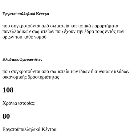
Εργατοϋπαλληλικά Κέντρα
που συγκροτούνται από σωματεία και τοπικά παραρτήματα
πανελλαδικών σωματείων που έχουν την έδρα τους εντός των
ορίων του κάθε νομού
Κλαδικές Ομοσπονδίες
που συγκροτούνται από σωματεία των ίδιων ή συναφών κλάδων
οικονομικής δραστηριότητας
108
Χρόνια ιστορίας
80
Εργατοϋπαλληλικά Κέντρα