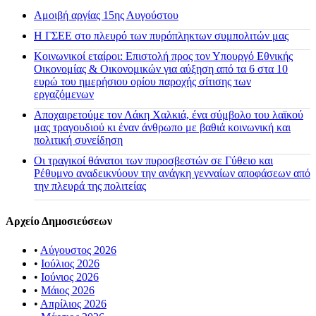
Αμοιβή αργίας 15ης Αυγούστου
H ΓΣΕΕ στο πλευρό των πυρόπληκτων συμπολιτών μας
Κοινωνικοί εταίροι: Επιστολή προς τον Υπουργό Εθνικής
Οικονομίας & Οικονομικών για αύξηση από τα 6 στα 10
ευρώ του ημερήσιου ορίου παροχής σίτισης των
εργαζόμενων
Αποχαιρετούμε τον Λάκη Χαλκιά, ένα σύμβολο του λαϊκού
μας τραγουδιού κι έναν άνθρωπο με βαθιά κοινωνική και
πολιτική συνείδηση
Οι τραγικοί θάνατοι των πυροσβεστών σε Γύθειο και
Ρέθυμνο αναδεικνύουν την ανάγκη γενναίων αποφάσεων από
την πλευρά της πολιτείας
Αρχείο Δημοσιεύσεων
•
Αύγουστος 2026
•
Ιούλιος 2026
•
Ιούνιος 2026
•
Μάιος 2026
•
Απρίλιος 2026