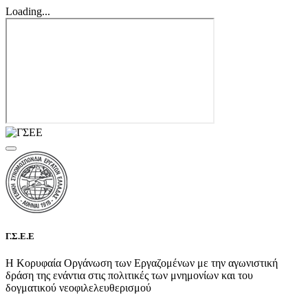
Loading...
Γ.Σ.Ε.Ε
Η Κορυφαία Οργάνωση των Εργαζομένων με την αγωνιστική
δράση της ενάντια στις πολιτικές των μνημονίων και του
δογματικού νεοφιλελευθερισμού