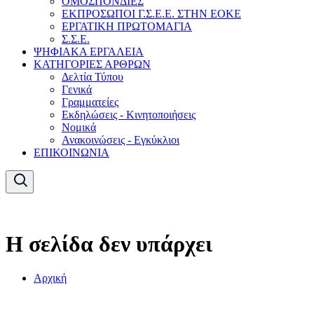
ΟΜΟΣΠΟΝΔΙΕΣ
ΕΚΠΡΟΣΩΠΟΙ Γ.Σ.Ε.Ε. ΣΤΗΝ ΕΟΚΕ
ΕΡΓΑΤΙΚΗ ΠΡΩΤΟΜΑΓΙΑ
Σ.Σ.Ε.
ΨΗΦΙΑΚΑ ΕΡΓΑΛΕΙΑ
ΚΑΤΗΓΟΡΙΕΣ ΑΡΘΡΩΝ
Δελτία Τύπου
Γενικά
Γραμματείες
Εκδηλώσεις - Κινητοποιήσεις
Νομικά
Ανακοινώσεις - Εγκύκλιοι
ΕΠΙΚΟΙΝΩΝΙΑ
Η σελίδα δεν υπάρχει
Αρχική