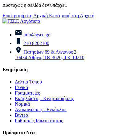
Δυστυχώς η σελίδα δεν υπάρχει.
Επιστροφή στη Αρχική
Επιστροφή στη Αρχική
info@gsee.gr
210 8202100
Πατησίων 69 & Αινιάνος 2,
10434 Αθήνα, ΤΘ 3626, ΤΚ 10210
Ενημέρωση
Δελτία Τύπου
Γενικά
Γραμματείες
Εκδηλώσεις - Κινητοποιήσεις
Νομικά
Ανακοινώσεις - Εγκύκλιοι
Βίντεο
Ρυθμίσεις Ιδιωτικότητας
Πρόσφατα Νέα