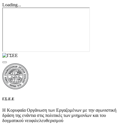
Loading...
Γ.Σ.Ε.Ε
Η Κορυφαία Οργάνωση των Εργαζομένων με την αγωνιστική
δράση της ενάντια στις πολιτικές των μνημονίων και του
δογματικού νεοφιλελευθερισμού