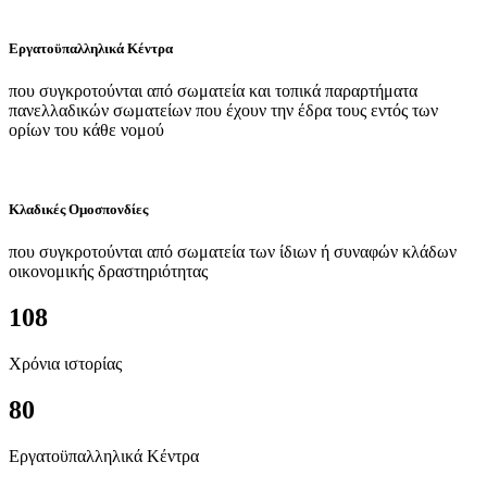
Εργατοϋπαλληλικά Κέντρα
που συγκροτούνται από σωματεία και τοπικά παραρτήματα
πανελλαδικών σωματείων που έχουν την έδρα τους εντός των
ορίων του κάθε νομού
Κλαδικές Ομοσπονδίες
που συγκροτούνται από σωματεία των ίδιων ή συναφών κλάδων
οικονομικής δραστηριότητας
108
Χρόνια ιστορίας
80
Εργατοϋπαλληλικά Κέντρα