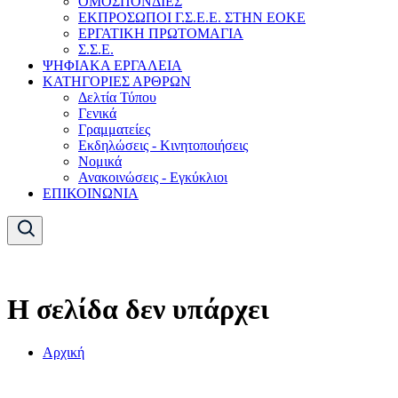
ΟΜΟΣΠΟΝΔΙΕΣ
ΕΚΠΡΟΣΩΠΟΙ Γ.Σ.Ε.Ε. ΣΤΗΝ ΕΟΚΕ
ΕΡΓΑΤΙΚΗ ΠΡΩΤΟΜΑΓΙΑ
Σ.Σ.Ε.
ΨΗΦΙΑΚΑ ΕΡΓΑΛΕΙΑ
ΚΑΤΗΓΟΡΙΕΣ ΑΡΘΡΩΝ
Δελτία Τύπου
Γενικά
Γραμματείες
Εκδηλώσεις - Κινητοποιήσεις
Νομικά
Ανακοινώσεις - Εγκύκλιοι
ΕΠΙΚΟΙΝΩΝΙΑ
Η σελίδα δεν υπάρχει
Αρχική