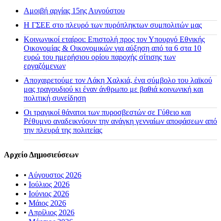
Αμοιβή αργίας 15ης Αυγούστου
H ΓΣΕΕ στο πλευρό των πυρόπληκτων συμπολιτών μας
Κοινωνικοί εταίροι: Επιστολή προς τον Υπουργό Εθνικής
Οικονομίας & Οικονομικών για αύξηση από τα 6 στα 10
ευρώ του ημερήσιου ορίου παροχής σίτισης των
εργαζόμενων
Αποχαιρετούμε τον Λάκη Χαλκιά, ένα σύμβολο του λαϊκού
μας τραγουδιού κι έναν άνθρωπο με βαθιά κοινωνική και
πολιτική συνείδηση
Οι τραγικοί θάνατοι των πυροσβεστών σε Γύθειο και
Ρέθυμνο αναδεικνύουν την ανάγκη γενναίων αποφάσεων από
την πλευρά της πολιτείας
Αρχείο Δημοσιεύσεων
•
Αύγουστος 2026
•
Ιούλιος 2026
•
Ιούνιος 2026
•
Μάιος 2026
•
Απρίλιος 2026