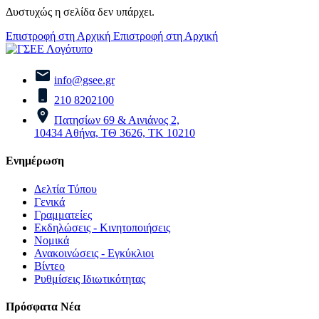
Δυστυχώς η σελίδα δεν υπάρχει.
Επιστροφή στη Αρχική
Επιστροφή στη Αρχική
info@gsee.gr
210 8202100
Πατησίων 69 & Αινιάνος 2,
10434 Αθήνα, ΤΘ 3626, ΤΚ 10210
Ενημέρωση
Δελτία Τύπου
Γενικά
Γραμματείες
Εκδηλώσεις - Κινητοποιήσεις
Νομικά
Ανακοινώσεις - Εγκύκλιοι
Βίντεο
Ρυθμίσεις Ιδιωτικότητας
Πρόσφατα Νέα