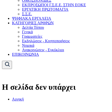
ΟΜΟΣΠΟΝΔΙΕΣ
ΕΚΠΡΟΣΩΠΟΙ Γ.Σ.Ε.Ε. ΣΤΗΝ ΕΟΚΕ
ΕΡΓΑΤΙΚΗ ΠΡΩΤΟΜΑΓΙΑ
Σ.Σ.Ε.
ΨΗΦΙΑΚΑ ΕΡΓΑΛΕΙΑ
ΚΑΤΗΓΟΡΙΕΣ ΑΡΘΡΩΝ
Δελτία Τύπου
Γενικά
Γραμματείες
Εκδηλώσεις - Κινητοποιήσεις
Νομικά
Ανακοινώσεις - Εγκύκλιοι
ΕΠΙΚΟΙΝΩΝΙΑ
Η σελίδα δεν υπάρχει
Αρχική