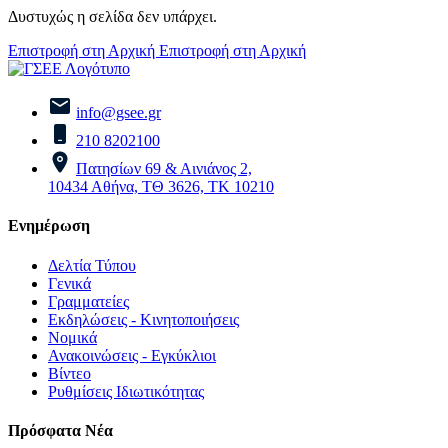
Δυστυχώς η σελίδα δεν υπάρχει.
Επιστροφή στη Αρχική
Επιστροφή στη Αρχική
info@gsee.gr
210 8202100
Πατησίων 69 & Αινιάνος 2,
10434 Αθήνα, ΤΘ 3626, ΤΚ 10210
Ενημέρωση
Δελτία Τύπου
Γενικά
Γραμματείες
Εκδηλώσεις - Κινητοποιήσεις
Νομικά
Ανακοινώσεις - Εγκύκλιοι
Βίντεο
Ρυθμίσεις Ιδιωτικότητας
Πρόσφατα Νέα