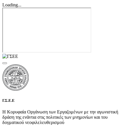
Loading...
Γ.Σ.Ε.Ε
Η Κορυφαία Οργάνωση των Εργαζομένων με την αγωνιστική
δράση της ενάντια στις πολιτικές των μνημονίων και του
δογματικού νεοφιλελευθερισμού