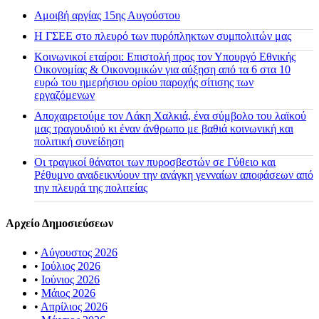
Αμοιβή αργίας 15ης Αυγούστου
H ΓΣΕΕ στο πλευρό των πυρόπληκτων συμπολιτών μας
Κοινωνικοί εταίροι: Επιστολή προς τον Υπουργό Εθνικής
Οικονομίας & Οικονομικών για αύξηση από τα 6 στα 10
ευρώ του ημερήσιου ορίου παροχής σίτισης των
εργαζόμενων
Αποχαιρετούμε τον Λάκη Χαλκιά, ένα σύμβολο του λαϊκού
μας τραγουδιού κι έναν άνθρωπο με βαθιά κοινωνική και
πολιτική συνείδηση
Οι τραγικοί θάνατοι των πυροσβεστών σε Γύθειο και
Ρέθυμνο αναδεικνύουν την ανάγκη γενναίων αποφάσεων από
την πλευρά της πολιτείας
Αρχείο Δημοσιεύσεων
•
Αύγουστος 2026
•
Ιούλιος 2026
•
Ιούνιος 2026
•
Μάιος 2026
•
Απρίλιος 2026