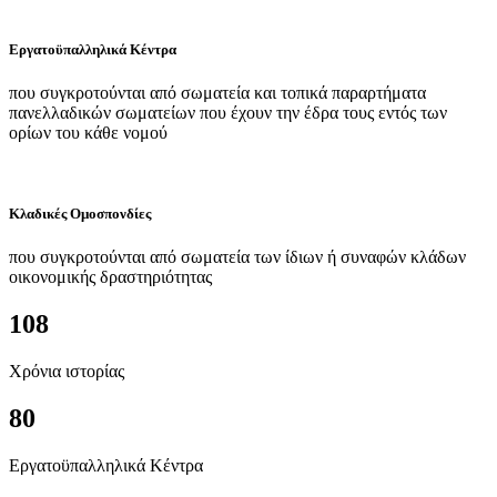
Εργατοϋπαλληλικά Κέντρα
που συγκροτούνται από σωματεία και τοπικά παραρτήματα
πανελλαδικών σωματείων που έχουν την έδρα τους εντός των
ορίων του κάθε νομού
Κλαδικές Ομοσπονδίες
που συγκροτούνται από σωματεία των ίδιων ή συναφών κλάδων
οικονομικής δραστηριότητας
108
Χρόνια ιστορίας
80
Εργατοϋπαλληλικά Κέντρα