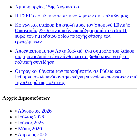
Αμοιβή αργίας 15ης Αυγούστου
H ΓΣΕΕ στο πλευρό των πυρόπληκτων συμπολιτών μας
Κοινωνικοί εταίροι: Επιστολή προς τον Υπουργό Εθνικής
Οικονομίας & Οικονομικών για αύξηση από τα 6 στα 10
ευρώ του ημερήσιου ορίου παροχής σίτισης των
εργαζόμενων
Αποχαιρετούμε τον Λάκη Χαλκιά, ένα σύμβολο του λαϊκού
μας τραγουδιού κι έναν άνθρωπο με βαθιά κοινωνική και
πολιτική συνείδηση
Οι τραγικοί θάνατοι των πυροσβεστών σε Γύθειο και
Ρέθυμνο αναδεικνύουν την ανάγκη γενναίων αποφάσεων από
την πλευρά της πολιτείας
Αρχείο Δημοσιεύσεων
•
Αύγουστος 2026
•
Ιούλιος 2026
•
Ιούνιος 2026
•
Μάιος 2026
•
Απρίλιος 2026