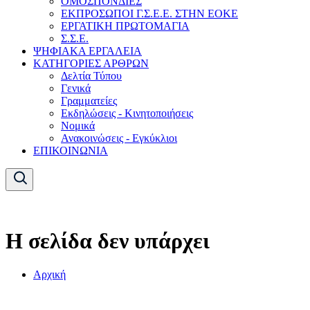
ΟΜΟΣΠΟΝΔΙΕΣ
ΕΚΠΡΟΣΩΠΟΙ Γ.Σ.Ε.Ε. ΣΤΗΝ ΕΟΚΕ
ΕΡΓΑΤΙΚΗ ΠΡΩΤΟΜΑΓΙΑ
Σ.Σ.Ε.
ΨΗΦΙΑΚΑ ΕΡΓΑΛΕΙΑ
ΚΑΤΗΓΟΡΙΕΣ ΑΡΘΡΩΝ
Δελτία Τύπου
Γενικά
Γραμματείες
Εκδηλώσεις - Κινητοποιήσεις
Νομικά
Ανακοινώσεις - Εγκύκλιοι
ΕΠΙΚΟΙΝΩΝΙΑ
Η σελίδα δεν υπάρχει
Αρχική