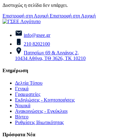
Δυστυχώς η σελίδα δεν υπάρχει.
Επιστροφή στη Αρχική
Επιστροφή στη Αρχική
info@gsee.gr
210 8202100
Πατησίων 69 & Αινιάνος 2,
10434 Αθήνα, ΤΘ 3626, ΤΚ 10210
Ενημέρωση
Δελτία Τύπου
Γενικά
Γραμματείες
Εκδηλώσεις - Κινητοποιήσεις
Νομικά
Ανακοινώσεις - Εγκύκλιοι
Βίντεο
Ρυθμίσεις Ιδιωτικότητας
Πρόσφατα Νέα