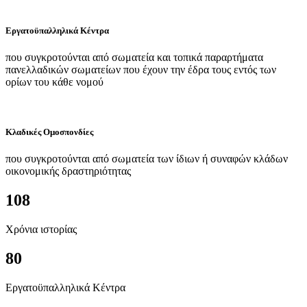
Εργατοϋπαλληλικά Κέντρα
που συγκροτούνται από σωματεία και τοπικά παραρτήματα
πανελλαδικών σωματείων που έχουν την έδρα τους εντός των
ορίων του κάθε νομού
Κλαδικές Ομοσπονδίες
που συγκροτούνται από σωματεία των ίδιων ή συναφών κλάδων
οικονομικής δραστηριότητας
108
Χρόνια ιστορίας
80
Εργατοϋπαλληλικά Κέντρα