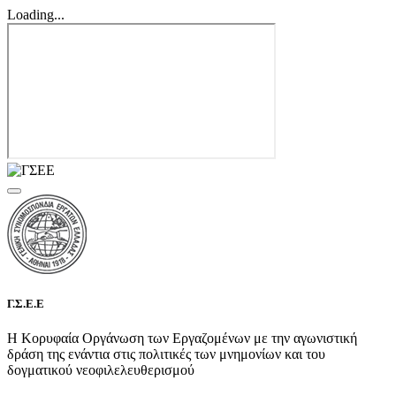
Loading...
Γ.Σ.Ε.Ε
Η Κορυφαία Οργάνωση των Εργαζομένων με την αγωνιστική
δράση της ενάντια στις πολιτικές των μνημονίων και του
δογματικού νεοφιλελευθερισμού