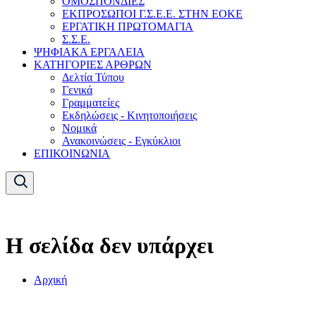
ΟΜΟΣΠΟΝΔΙΕΣ
ΕΚΠΡΟΣΩΠΟΙ Γ.Σ.Ε.Ε. ΣΤΗΝ ΕΟΚΕ
ΕΡΓΑΤΙΚΗ ΠΡΩΤΟΜΑΓΙΑ
Σ.Σ.Ε.
ΨΗΦΙΑΚΑ ΕΡΓΑΛΕΙΑ
ΚΑΤΗΓΟΡΙΕΣ ΑΡΘΡΩΝ
Δελτία Τύπου
Γενικά
Γραμματείες
Εκδηλώσεις - Κινητοποιήσεις
Νομικά
Ανακοινώσεις - Εγκύκλιοι
ΕΠΙΚΟΙΝΩΝΙΑ
Η σελίδα δεν υπάρχει
Αρχική