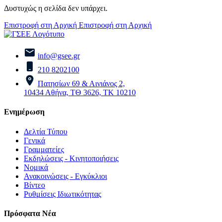
Δυστυχώς η σελίδα δεν υπάρχει.
Επιστροφή στη Αρχική
Επιστροφή στη Αρχική
info@gsee.gr
210 8202100
Πατησίων 69 & Αινιάνος 2,
10434 Αθήνα, ΤΘ 3626, ΤΚ 10210
Ενημέρωση
Δελτία Τύπου
Γενικά
Γραμματείες
Εκδηλώσεις - Κινητοποιήσεις
Νομικά
Ανακοινώσεις - Εγκύκλιοι
Βίντεο
Ρυθμίσεις Ιδιωτικότητας
Πρόσφατα Νέα