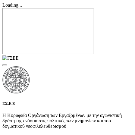
Loading...
Γ.Σ.Ε.Ε
Η Κορυφαία Οργάνωση των Εργαζομένων με την αγωνιστική
δράση της ενάντια στις πολιτικές των μνημονίων και του
δογματικού νεοφιλελευθερισμού