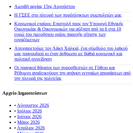
Αμοιβή αργίας 15ης Αυγούστου
H ΓΣΕΕ στο πλευρό των πυρόπληκτων συμπολιτών μας
Κοινωνικοί εταίροι: Επιστολή προς τον Υπουργό Εθνικής
Οικονομίας & Οικονομικών για αύξηση από τα 6 στα 10
ευρώ του ημερήσιου ορίου παροχής σίτισης των
εργαζόμενων
Αποχαιρετούμε τον Λάκη Χαλκιά, ένα σύμβολο του λαϊκού
μας τραγουδιού κι έναν άνθρωπο με βαθιά κοινωνική και
πολιτική συνείδηση
Οι τραγικοί θάνατοι των πυροσβεστών σε Γύθειο και
Ρέθυμνο αναδεικνύουν την ανάγκη γενναίων αποφάσεων από
την πλευρά της πολιτείας
Αρχείο Δημοσιεύσεων
•
Αύγουστος 2026
•
Ιούλιος 2026
•
Ιούνιος 2026
•
Μάιος 2026
•
Απρίλιος 2026