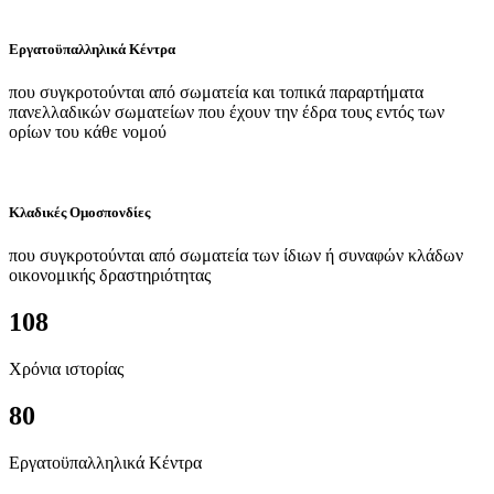
Εργατοϋπαλληλικά Κέντρα
που συγκροτούνται από σωματεία και τοπικά παραρτήματα
πανελλαδικών σωματείων που έχουν την έδρα τους εντός των
ορίων του κάθε νομού
Κλαδικές Ομοσπονδίες
που συγκροτούνται από σωματεία των ίδιων ή συναφών κλάδων
οικονομικής δραστηριότητας
108
Χρόνια ιστορίας
80
Εργατοϋπαλληλικά Κέντρα