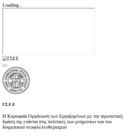
Loading...
Γ.Σ.Ε.Ε
Η Κορυφαία Οργάνωση των Εργαζομένων με την αγωνιστική
δράση της ενάντια στις πολιτικές των μνημονίων και του
δογματικού νεοφιλελευθερισμού