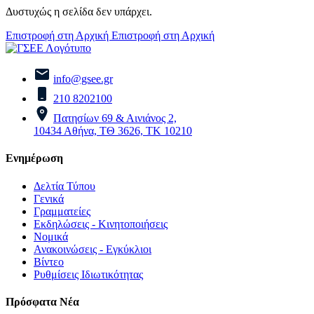
Δυστυχώς η σελίδα δεν υπάρχει.
Επιστροφή στη Αρχική
Επιστροφή στη Αρχική
info@gsee.gr
210 8202100
Πατησίων 69 & Αινιάνος 2,
10434 Αθήνα, ΤΘ 3626, ΤΚ 10210
Ενημέρωση
Δελτία Τύπου
Γενικά
Γραμματείες
Εκδηλώσεις - Κινητοποιήσεις
Νομικά
Ανακοινώσεις - Εγκύκλιοι
Βίντεο
Ρυθμίσεις Ιδιωτικότητας
Πρόσφατα Νέα