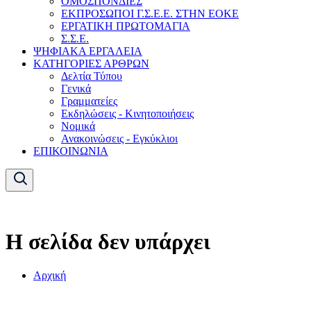
ΟΜΟΣΠΟΝΔΙΕΣ
ΕΚΠΡΟΣΩΠΟΙ Γ.Σ.Ε.Ε. ΣΤΗΝ ΕΟΚΕ
ΕΡΓΑΤΙΚΗ ΠΡΩΤΟΜΑΓΙΑ
Σ.Σ.Ε.
ΨΗΦΙΑΚΑ ΕΡΓΑΛΕΙΑ
ΚΑΤΗΓΟΡΙΕΣ ΑΡΘΡΩΝ
Δελτία Τύπου
Γενικά
Γραμματείες
Εκδηλώσεις - Κινητοποιήσεις
Νομικά
Ανακοινώσεις - Εγκύκλιοι
ΕΠΙΚΟΙΝΩΝΙΑ
Η σελίδα δεν υπάρχει
Αρχική