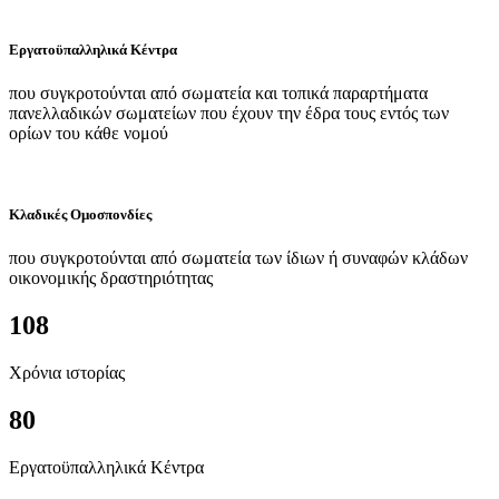
Εργατοϋπαλληλικά Κέντρα
που συγκροτούνται από σωματεία και τοπικά παραρτήματα
πανελλαδικών σωματείων που έχουν την έδρα τους εντός των
ορίων του κάθε νομού
Κλαδικές Ομοσπονδίες
που συγκροτούνται από σωματεία των ίδιων ή συναφών κλάδων
οικονομικής δραστηριότητας
108
Χρόνια ιστορίας
80
Εργατοϋπαλληλικά Κέντρα