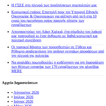
H ΓΣΕΕ στο πλευρό των πυρόπληκτων συμπολιτών μας
Κοινωνικοί εταίροι: Επιστολή προς τον Υπουργό Εθνικής
Οικονομίας & Οικονομικών για αύξηση από τα 6 στα 10
ευρώ του ημερήσιου ορίου παροχής σίτισης των
εργαζόμενων
Αποχαιρετούμε τον Λάκη Χαλκιά, ένα σύμβολο του λαϊκού
μας τραγουδιού κι έναν άνθρωπο με βαθιά κοινωνική και
πολιτική συνείδηση
Οι τραγικοί θάνατοι των πυροσβεστών σε Γύθειο και
Ρέθυμνο αναδεικνύουν την ανάγκη γενναίων αποφάσεων από
την πλευρά της πολιτείας
Να αναλάβει πρωτοβουλίες η κυβέρνηση για την διασφάλιση
των θέσεων εργασίας των 170 εργαζόμενων της αλυσίδας
MERE
Αρχείο Δημοσιεύσεων
•
Αύγουστος 2026
•
Ιούλιος 2026
•
Ιούνιος 2026
•
Μάιος 2026