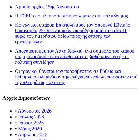
Αμοιβή αργίας 15ης Αυγούστου
H ΓΣΕΕ στο πλευρό των πυρόπληκτων συμπολιτών μας
Κοινωνικοί εταίροι: Επιστολή προς τον Υπουργό Εθνικής
Οικονομίας & Οικονομικών για αύξηση από τα 6 στα 10
ευρώ του ημερήσιου ορίου παροχής σίτισης των
εργαζόμενων
Αποχαιρετούμε τον Λάκη Χαλκιά, ένα σύμβολο του λαϊκού
μας τραγουδιού κι έναν άνθρωπο με βαθιά κοινωνική και
πολιτική συνείδηση
Οι τραγικοί θάνατοι των πυροσβεστών σε Γύθειο και
Ρέθυμνο αναδεικνύουν την ανάγκη γενναίων αποφάσεων από
την πλευρά της πολιτείας
Αρχείο Δημοσιεύσεων
•
Αύγουστος 2026
•
Ιούλιος 2026
•
Ιούνιος 2026
•
Μάιος 2026
•
Απρίλιος 2026