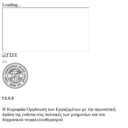
Loading...
Γ.Σ.Ε.Ε
Η Κορυφαία Οργάνωση των Εργαζομένων με την αγωνιστική
δράση της ενάντια στις πολιτικές των μνημονίων και του
δογματικού νεοφιλελευθερισμού