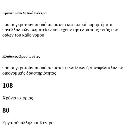
Εργατοϋπαλληλικά Κέντρα
που συγκροτούνται από σωματεία και τοπικά παραρτήματα
πανελλαδικών σωματείων που έχουν την έδρα τους εντός των
ορίων του κάθε νομού
Κλαδικές Ομοσπονδίες
που συγκροτούνται από σωματεία των ίδιων ή συναφών κλάδων
οικονομικής δραστηριότητας
108
Χρόνια ιστορίας
80
Εργατοϋπαλληλικά Κέντρα