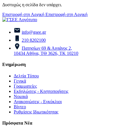
Δυστυχώς η σελίδα δεν υπάρχει.
Επιστροφή στη Αρχική
Επιστροφή στη Αρχική
info@gsee.gr
210 8202100
Πατησίων 69 & Αινιάνος 2,
10434 Αθήνα, ΤΘ 3626, ΤΚ 10210
Ενημέρωση
Δελτία Τύπου
Γενικά
Γραμματείες
Εκδηλώσεις - Κινητοποιήσεις
Νομικά
Ανακοινώσεις - Εγκύκλιοι
Βίντεο
Ρυθμίσεις Ιδιωτικότητας
Πρόσφατα Νέα