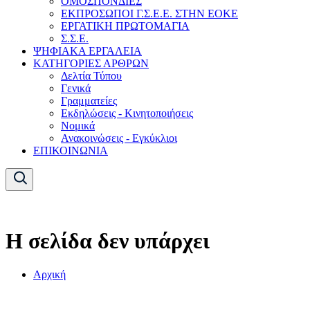
ΟΜΟΣΠΟΝΔΙΕΣ
ΕΚΠΡΟΣΩΠΟΙ Γ.Σ.Ε.Ε. ΣΤΗΝ ΕΟΚΕ
ΕΡΓΑΤΙΚΗ ΠΡΩΤΟΜΑΓΙΑ
Σ.Σ.Ε.
ΨΗΦΙΑΚΑ ΕΡΓΑΛΕΙΑ
ΚΑΤΗΓΟΡΙΕΣ ΑΡΘΡΩΝ
Δελτία Τύπου
Γενικά
Γραμματείες
Εκδηλώσεις - Κινητοποιήσεις
Νομικά
Ανακοινώσεις - Εγκύκλιοι
ΕΠΙΚΟΙΝΩΝΙΑ
Η σελίδα δεν υπάρχει
Αρχική