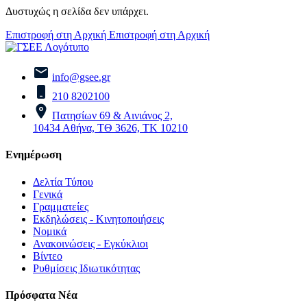
Δυστυχώς η σελίδα δεν υπάρχει.
Επιστροφή στη Αρχική
Επιστροφή στη Αρχική
info@gsee.gr
210 8202100
Πατησίων 69 & Αινιάνος 2,
10434 Αθήνα, ΤΘ 3626, ΤΚ 10210
Ενημέρωση
Δελτία Τύπου
Γενικά
Γραμματείες
Εκδηλώσεις - Κινητοποιήσεις
Νομικά
Ανακοινώσεις - Εγκύκλιοι
Βίντεο
Ρυθμίσεις Ιδιωτικότητας
Πρόσφατα Νέα