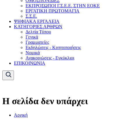
ΟΜΟΣΠΟΝΔΙΕΣ
ΕΚΠΡΟΣΩΠΟΙ Γ.Σ.Ε.Ε. ΣΤΗΝ ΕΟΚΕ
ΕΡΓΑΤΙΚΗ ΠΡΩΤΟΜΑΓΙΑ
Σ.Σ.Ε.
ΨΗΦΙΑΚΑ ΕΡΓΑΛΕΙΑ
ΚΑΤΗΓΟΡΙΕΣ ΑΡΘΡΩΝ
Δελτία Τύπου
Γενικά
Γραμματείες
Εκδηλώσεις - Κινητοποιήσεις
Νομικά
Ανακοινώσεις - Εγκύκλιοι
ΕΠΙΚΟΙΝΩΝΙΑ
Η σελίδα δεν υπάρχει
Αρχική