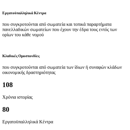
Εργατοϋπαλληλικά Κέντρα
που συγκροτούνται από σωματεία και τοπικά παραρτήματα
πανελλαδικών σωματείων που έχουν την έδρα τους εντός των
ορίων του κάθε νομού
Κλαδικές Ομοσπονδίες
που συγκροτούνται από σωματεία των ίδιων ή συναφών κλάδων
οικονομικής δραστηριότητας
108
Χρόνια ιστορίας
80
Εργατοϋπαλληλικά Κέντρα