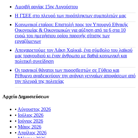
Αμοιβή αργίας 15ης Αυγούστου
H ΓΣΕΕ στο πλευρό των πυρόπληκτων συμπολιτών μας
Κοινωνικοί εταίροι: Επιστολή προς τον Υπουργό Εθνικής
Οικονομίας & Οικονομικών για αύξηση από τα 6 στα 10
ευρώ του ημερήσιου ορίου παροχής σίτισης των
εργαζόμενων
Αποχαιρετούμε τον Λάκη Χαλκιά, ένα σύμβολο του λαϊκού
μας τραγουδιού κι έναν άνθρωπο με βαθιά κοινωνική και
πολιτική συνείδηση
Οι τραγικοί θάνατοι των πυροσβεστών σε Γύθειο και
Ρέθυμνο αναδεικνύουν την ανάγκη γενναίων αποφάσεων από
την πλευρά της πολιτείας
Αρχείο Δημοσιεύσεων
•
Αύγουστος 2026
•
Ιούλιος 2026
•
Ιούνιος 2026
•
Μάιος 2026
•
Απρίλιος 2026