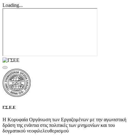
Loading...
Γ.Σ.Ε.Ε
Η Κορυφαία Οργάνωση των Εργαζομένων με την αγωνιστική
δράση της ενάντια στις πολιτικές των μνημονίων και του
δογματικού νεοφιλελευθερισμού