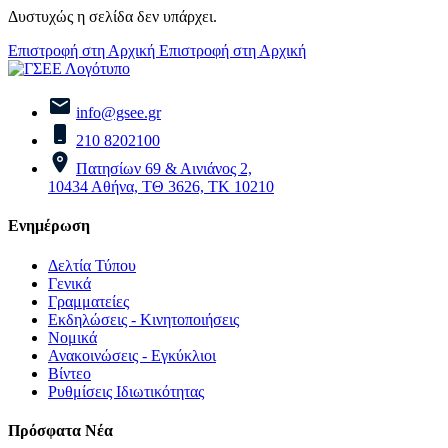
Δυστυχώς η σελίδα δεν υπάρχει.
Επιστροφή στη Αρχική
Επιστροφή στη Αρχική
info@gsee.gr
210 8202100
Πατησίων 69 & Αινιάνος 2,
10434 Αθήνα, ΤΘ 3626, ΤΚ 10210
Ενημέρωση
Δελτία Τύπου
Γενικά
Γραμματείες
Εκδηλώσεις - Κινητοποιήσεις
Νομικά
Ανακοινώσεις - Εγκύκλιοι
Βίντεο
Ρυθμίσεις Ιδιωτικότητας
Πρόσφατα Νέα