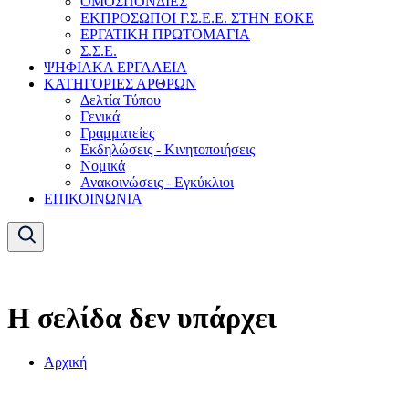
ΟΜΟΣΠΟΝΔΙΕΣ
ΕΚΠΡΟΣΩΠΟΙ Γ.Σ.Ε.Ε. ΣΤΗΝ ΕΟΚΕ
ΕΡΓΑΤΙΚΗ ΠΡΩΤΟΜΑΓΙΑ
Σ.Σ.Ε.
ΨΗΦΙΑΚΑ ΕΡΓΑΛΕΙΑ
ΚΑΤΗΓΟΡΙΕΣ ΑΡΘΡΩΝ
Δελτία Τύπου
Γενικά
Γραμματείες
Εκδηλώσεις - Κινητοποιήσεις
Νομικά
Ανακοινώσεις - Εγκύκλιοι
ΕΠΙΚΟΙΝΩΝΙΑ
Η σελίδα δεν υπάρχει
Αρχική