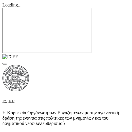
Loading...
Γ.Σ.Ε.Ε
Η Κορυφαία Οργάνωση των Εργαζομένων με την αγωνιστική
δράση της ενάντια στις πολιτικές των μνημονίων και του
δογματικού νεοφιλελευθερισμού