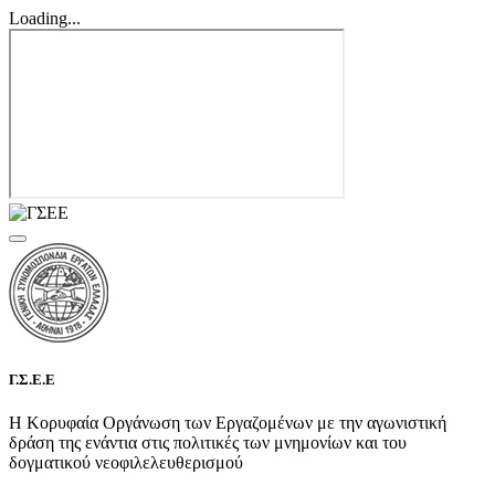
Loading...
Γ.Σ.Ε.Ε
Η Κορυφαία Οργάνωση των Εργαζομένων με την αγωνιστική
δράση της ενάντια στις πολιτικές των μνημονίων και του
δογματικού νεοφιλελευθερισμού