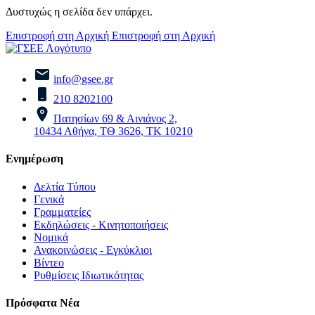
Δυστυχώς η σελίδα δεν υπάρχει.
Επιστροφή στη Αρχική
Επιστροφή στη Αρχική
info@gsee.gr
210 8202100
Πατησίων 69 & Αινιάνος 2,
10434 Αθήνα, ΤΘ 3626, ΤΚ 10210
Ενημέρωση
Δελτία Τύπου
Γενικά
Γραμματείες
Εκδηλώσεις - Κινητοποιήσεις
Νομικά
Ανακοινώσεις - Εγκύκλιοι
Βίντεο
Ρυθμίσεις Ιδιωτικότητας
Πρόσφατα Νέα