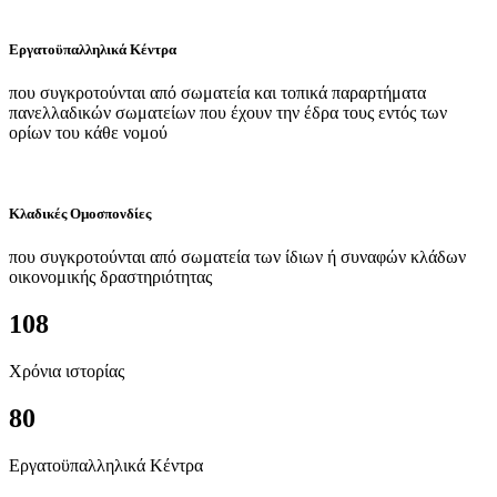
Εργατοϋπαλληλικά Κέντρα
που συγκροτούνται από σωματεία και τοπικά παραρτήματα
πανελλαδικών σωματείων που έχουν την έδρα τους εντός των
ορίων του κάθε νομού
Κλαδικές Ομοσπονδίες
που συγκροτούνται από σωματεία των ίδιων ή συναφών κλάδων
οικονομικής δραστηριότητας
108
Χρόνια ιστορίας
80
Εργατοϋπαλληλικά Κέντρα