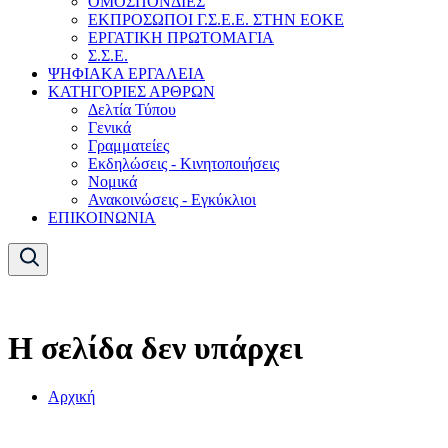
ΟΜΟΣΠΟΝΔΙΕΣ
ΕΚΠΡΟΣΩΠΟΙ Γ.Σ.Ε.Ε. ΣΤΗΝ ΕΟΚΕ
ΕΡΓΑΤΙΚΗ ΠΡΩΤΟΜΑΓΙΑ
Σ.Σ.Ε.
ΨΗΦΙΑΚΑ ΕΡΓΑΛΕΙΑ
ΚΑΤΗΓΟΡΙΕΣ ΑΡΘΡΩΝ
Δελτία Τύπου
Γενικά
Γραμματείες
Εκδηλώσεις - Κινητοποιήσεις
Νομικά
Ανακοινώσεις - Εγκύκλιοι
ΕΠΙΚΟΙΝΩΝΙΑ
Η σελίδα δεν υπάρχει
Αρχική