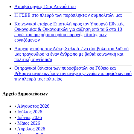
Αμοιβή αργίας 15ης Αυγούστου
H ΓΣΕΕ στο πλευρό των πυρόπληκτων συμπολιτών μας
Κοινωνικοί εταίροι: Επιστολή προς τον Υπουργό Εθνικής
Οικονομίας & Οικονομικών για αύξηση από τα 6 στα 10
ευρώ του ημερήσιου ορίου παροχής σίτισης των
εργαζόμενων
Αποχαιρετούμε τον Λάκη Χαλκιά, ένα σύμβολο του λαϊκού
μας τραγουδιού κι έναν άνθρωπο με βαθιά κοινωνική και
πολιτική συνείδηση
Οι τραγικοί θάνατοι των πυροσβεστών σε Γύθειο και
Ρέθυμνο αναδεικνύουν την ανάγκη γενναίων αποφάσεων από
την πλευρά της πολιτείας
Αρχείο Δημοσιεύσεων
•
Αύγουστος 2026
•
Ιούλιος 2026
•
Ιούνιος 2026
•
Μάιος 2026
•
Απρίλιος 2026