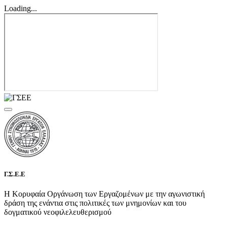
Loading...
Γ.Σ.Ε.Ε
Η Κορυφαία Οργάνωση των Εργαζομένων με την αγωνιστική
δράση της ενάντια στις πολιτικές των μνημονίων και του
δογματικού νεοφιλελευθερισμού