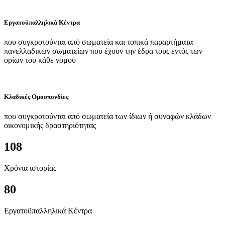
Εργατοϋπαλληλικά Κέντρα
που συγκροτούνται από σωματεία και τοπικά παραρτήματα
πανελλαδικών σωματείων που έχουν την έδρα τους εντός των
ορίων του κάθε νομού
Κλαδικές Ομοσπονδίες
που συγκροτούνται από σωματεία των ίδιων ή συναφών κλάδων
οικονομικής δραστηριότητας
108
Χρόνια ιστορίας
80
Εργατοϋπαλληλικά Κέντρα