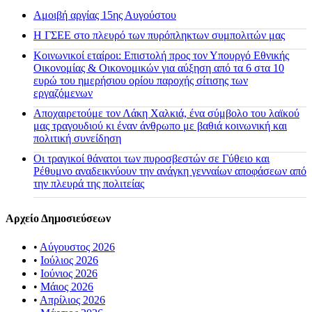
Αμοιβή αργίας 15ης Αυγούστου
H ΓΣΕΕ στο πλευρό των πυρόπληκτων συμπολιτών μας
Κοινωνικοί εταίροι: Επιστολή προς τον Υπουργό Εθνικής
Οικονομίας & Οικονομικών για αύξηση από τα 6 στα 10
ευρώ του ημερήσιου ορίου παροχής σίτισης των
εργαζόμενων
Αποχαιρετούμε τον Λάκη Χαλκιά, ένα σύμβολο του λαϊκού
μας τραγουδιού κι έναν άνθρωπο με βαθιά κοινωνική και
πολιτική συνείδηση
Οι τραγικοί θάνατοι των πυροσβεστών σε Γύθειο και
Ρέθυμνο αναδεικνύουν την ανάγκη γενναίων αποφάσεων από
την πλευρά της πολιτείας
Αρχείο Δημοσιεύσεων
•
Αύγουστος 2026
•
Ιούλιος 2026
•
Ιούνιος 2026
•
Μάιος 2026
•
Απρίλιος 2026