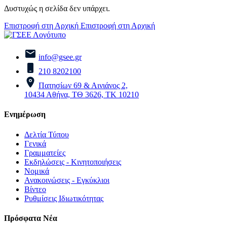
Δυστυχώς η σελίδα δεν υπάρχει.
Επιστροφή στη Αρχική
Επιστροφή στη Αρχική
info@gsee.gr
210 8202100
Πατησίων 69 & Αινιάνος 2,
10434 Αθήνα, ΤΘ 3626, ΤΚ 10210
Ενημέρωση
Δελτία Τύπου
Γενικά
Γραμματείες
Εκδηλώσεις - Κινητοποιήσεις
Νομικά
Ανακοινώσεις - Εγκύκλιοι
Βίντεο
Ρυθμίσεις Ιδιωτικότητας
Πρόσφατα Νέα