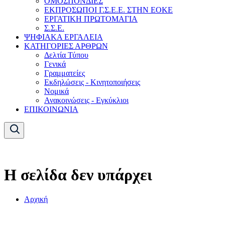
ΟΜΟΣΠΟΝΔΙΕΣ
ΕΚΠΡΟΣΩΠΟΙ Γ.Σ.Ε.Ε. ΣΤΗΝ ΕΟΚΕ
ΕΡΓΑΤΙΚΗ ΠΡΩΤΟΜΑΓΙΑ
Σ.Σ.Ε.
ΨΗΦΙΑΚΑ ΕΡΓΑΛΕΙΑ
ΚΑΤΗΓΟΡΙΕΣ ΑΡΘΡΩΝ
Δελτία Τύπου
Γενικά
Γραμματείες
Εκδηλώσεις - Κινητοποιήσεις
Νομικά
Ανακοινώσεις - Εγκύκλιοι
ΕΠΙΚΟΙΝΩΝΙΑ
Η σελίδα δεν υπάρχει
Αρχική