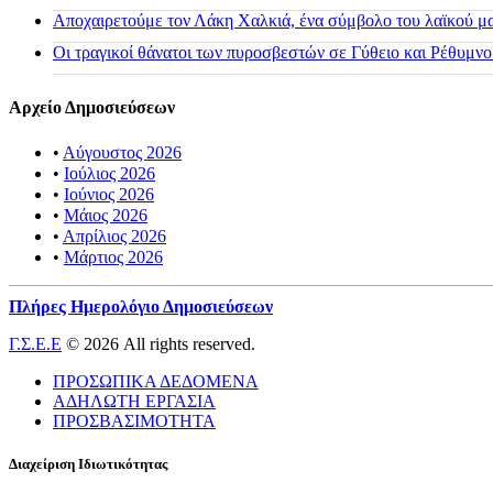
Αποχαιρετούμε τον Λάκη Χαλκιά, ένα σύμβολο του λαϊκού μας
Οι τραγικοί θάνατοι των πυροσβεστών σε Γύθειο και Ρέθυμνο
Αρχείο Δημοσιεύσεων
•
Αύγουστος 2026
•
Ιούλιος 2026
•
Ιούνιος 2026
•
Μάιος 2026
•
Απρίλιος 2026
•
Μάρτιος 2026
Πλήρες Ημερολόγιο Δημοσιεύσεων
Γ.Σ.Ε.Ε
© 2026 All rights reserved.
ΠΡΟΣΩΠΙΚΑ ΔΕΔΟΜΕΝΑ
ΑΔΗΛΩΤΗ ΕΡΓΑΣΙΑ
ΠΡΟΣΒΑΣΙΜΟΤΗΤΑ
Διαχείριση Ιδιωτικότητας