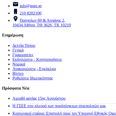
info@gsee.gr
210 8202100
Πατησίων 69 & Αινιάνος 2,
10434 Αθήνα, ΤΘ 3626, ΤΚ 10210
Ενημέρωση
Δελτία Τύπου
Γενικά
Γραμματείες
Εκδηλώσεις - Κινητοποιήσεις
Νομικά
Ανακοινώσεις - Εγκύκλιοι
Βίντεο
Ρυθμίσεις Ιδιωτικότητας
Πρόσφατα Νέα
Αμοιβή αργίας 15ης Αυγούστου
H ΓΣΕΕ στο πλευρό των πυρόπληκτων συμπολιτών μας
Κοινωνικοί εταίροι: Επιστολή προς τον Υπουργό Εθνικής Οικ