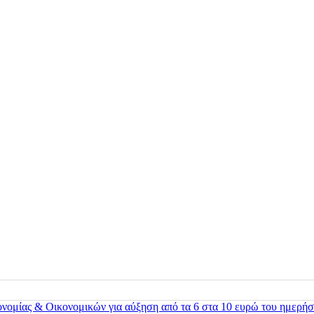
ονομίας & Οικονομικών για αύξηση από τα 6 στα 10 ευρώ του ημερήσ