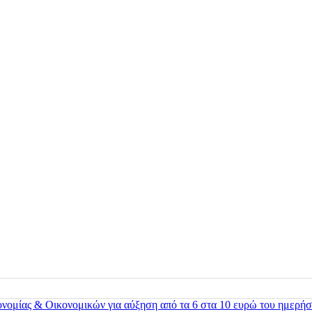
ονομίας & Οικονομικών για αύξηση από τα 6 στα 10 ευρώ του ημερήσ