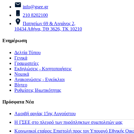
info@gsee.gr
210 8202100
Πατησίων 69 & Αινιάνος 2,
10434 Αθήνα, ΤΘ 3626, ΤΚ 10210
Ενημέρωση
Δελτία Τύπου
Γενικά
Γραμματείες
Εκδηλώσεις - Κινητοποιήσεις
Νομικά
Ανακοινώσεις - Εγκύκλιοι
Βίντεο
Ρυθμίσεις Ιδιωτικότητας
Πρόσφατα Νέα
Αμοιβή αργίας 15ης Αυγούστου
H ΓΣΕΕ στο πλευρό των πυρόπληκτων συμπολιτών μας
Κοινωνικοί εταίροι: Επιστολή προς τον Υπουργό Εθνικής Οικ