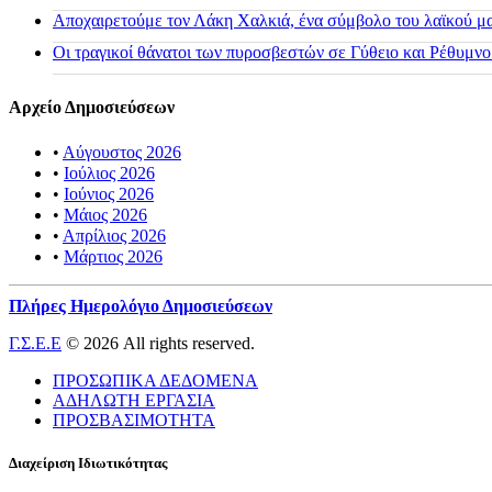
Αποχαιρετούμε τον Λάκη Χαλκιά, ένα σύμβολο του λαϊκού μας
Οι τραγικοί θάνατοι των πυροσβεστών σε Γύθειο και Ρέθυμνο
Αρχείο Δημοσιεύσεων
•
Αύγουστος 2026
•
Ιούλιος 2026
•
Ιούνιος 2026
•
Μάιος 2026
•
Απρίλιος 2026
•
Μάρτιος 2026
Πλήρες Ημερολόγιο Δημοσιεύσεων
Γ.Σ.Ε.Ε
© 2026 All rights reserved.
ΠΡΟΣΩΠΙΚΑ ΔΕΔΟΜΕΝΑ
ΑΔΗΛΩΤΗ ΕΡΓΑΣΙΑ
ΠΡΟΣΒΑΣΙΜΟΤΗΤΑ
Διαχείριση Ιδιωτικότητας