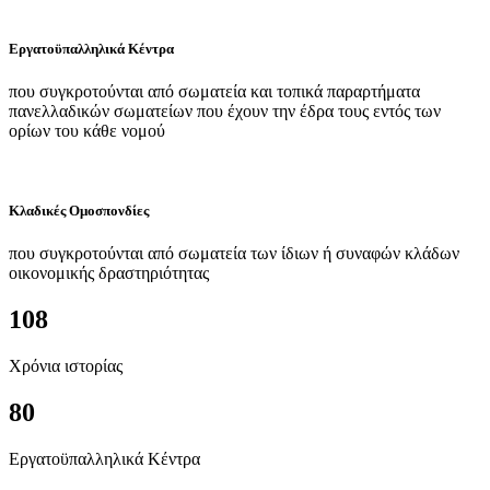
Εργατοϋπαλληλικά Κέντρα
που συγκροτούνται από σωματεία και τοπικά παραρτήματα
πανελλαδικών σωματείων που έχουν την έδρα τους εντός των
ορίων του κάθε νομού
Κλαδικές Ομοσπονδίες
που συγκροτούνται από σωματεία των ίδιων ή συναφών κλάδων
οικονομικής δραστηριότητας
108
Χρόνια ιστορίας
80
Εργατοϋπαλληλικά Κέντρα