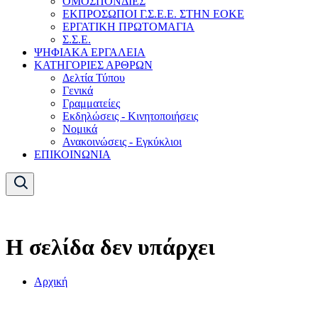
ΟΜΟΣΠΟΝΔΙΕΣ
ΕΚΠΡΟΣΩΠΟΙ Γ.Σ.Ε.Ε. ΣΤΗΝ ΕΟΚΕ
ΕΡΓΑΤΙΚΗ ΠΡΩΤΟΜΑΓΙΑ
Σ.Σ.Ε.
ΨΗΦΙΑΚΑ ΕΡΓΑΛΕΙΑ
ΚΑΤΗΓΟΡΙΕΣ ΑΡΘΡΩΝ
Δελτία Τύπου
Γενικά
Γραμματείες
Εκδηλώσεις - Κινητοποιήσεις
Νομικά
Ανακοινώσεις - Εγκύκλιοι
ΕΠΙΚΟΙΝΩΝΙΑ
Η σελίδα δεν υπάρχει
Αρχική