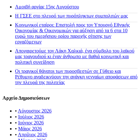
Αμοιβή αργίας 15ης Αυγούστου
H ΓΣΕΕ στο πλευρό των πυρόπληκτων συμπολιτών μας
Κοινωνικοί εταίροι: Επιστολή προς τον Υπουργό Εθνικής
Οικονομίας & Οικονομικών για αύξηση από τα 6 στα 10
ευρώ του ημερήσιου ορίου παροχής σίτισης των
εργαζόμενων
Αποχαιρετούμε τον Λάκη Χαλκιά, ένα σύμβολο του λαϊκού
μας τραγουδιού κι έναν άνθρωπο με βαθιά κοινωνική και
πολιτική συνείδηση
Οι τραγικοί θάνατοι των πυροσβεστών σε Γύθειο και
Ρέθυμνο αναδεικνύουν την ανάγκη γενναίων αποφάσεων από
την πλευρά της πολιτείας
Αρχείο Δημοσιεύσεων
•
Αύγουστος 2026
•
Ιούλιος 2026
•
Ιούνιος 2026
•
Μάιος 2026
•
Απρίλιος 2026