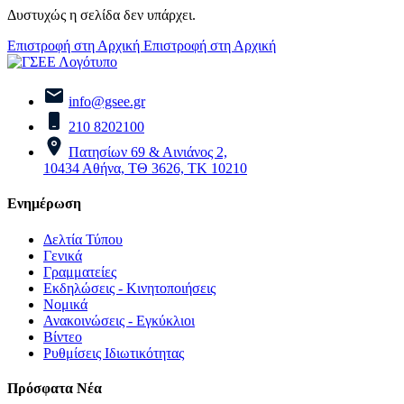
Δυστυχώς η σελίδα δεν υπάρχει.
Επιστροφή στη Αρχική
Επιστροφή στη Αρχική
info@gsee.gr
210 8202100
Πατησίων 69 & Αινιάνος 2,
10434 Αθήνα, ΤΘ 3626, ΤΚ 10210
Ενημέρωση
Δελτία Τύπου
Γενικά
Γραμματείες
Εκδηλώσεις - Κινητοποιήσεις
Νομικά
Ανακοινώσεις - Εγκύκλιοι
Βίντεο
Ρυθμίσεις Ιδιωτικότητας
Πρόσφατα Νέα