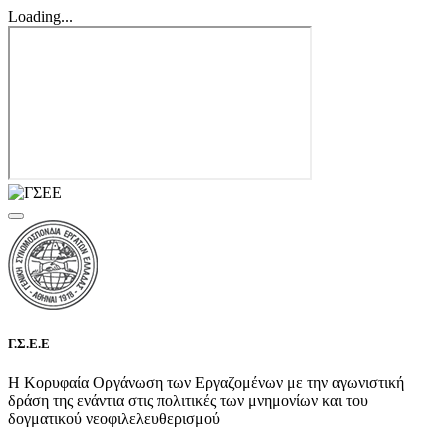
Loading...
Γ.Σ.Ε.Ε
Η Κορυφαία Οργάνωση των Εργαζομένων με την αγωνιστική
δράση της ενάντια στις πολιτικές των μνημονίων και του
δογματικού νεοφιλελευθερισμού