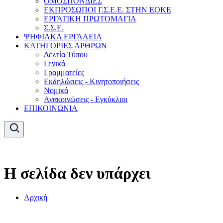
ΟΜΟΣΠΟΝΔΙΕΣ
ΕΚΠΡΟΣΩΠΟΙ Γ.Σ.Ε.Ε. ΣΤΗΝ ΕΟΚΕ
ΕΡΓΑΤΙΚΗ ΠΡΩΤΟΜΑΓΙΑ
Σ.Σ.Ε.
ΨΗΦΙΑΚΑ ΕΡΓΑΛΕΙΑ
ΚΑΤΗΓΟΡΙΕΣ ΑΡΘΡΩΝ
Δελτία Τύπου
Γενικά
Γραμματείες
Εκδηλώσεις - Κινητοποιήσεις
Νομικά
Ανακοινώσεις - Εγκύκλιοι
ΕΠΙΚΟΙΝΩΝΙΑ
Η σελίδα δεν υπάρχει
Αρχική