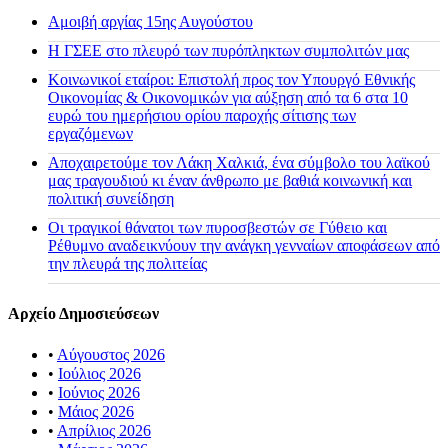
Αμοιβή αργίας 15ης Αυγούστου
H ΓΣΕΕ στο πλευρό των πυρόπληκτων συμπολιτών μας
Κοινωνικοί εταίροι: Επιστολή προς τον Υπουργό Εθνικής
Οικονομίας & Οικονομικών για αύξηση από τα 6 στα 10
ευρώ του ημερήσιου ορίου παροχής σίτισης των
εργαζόμενων
Αποχαιρετούμε τον Λάκη Χαλκιά, ένα σύμβολο του λαϊκού
μας τραγουδιού κι έναν άνθρωπο με βαθιά κοινωνική και
πολιτική συνείδηση
Οι τραγικοί θάνατοι των πυροσβεστών σε Γύθειο και
Ρέθυμνο αναδεικνύουν την ανάγκη γενναίων αποφάσεων από
την πλευρά της πολιτείας
Αρχείο Δημοσιεύσεων
•
Αύγουστος 2026
•
Ιούλιος 2026
•
Ιούνιος 2026
•
Μάιος 2026
•
Απρίλιος 2026