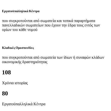
Εργατοϋπαλληλικά Κέντρα
που συγκροτούνται από σωματεία και τοπικά παραρτήματα
πανελλαδικών σωματείων που έχουν την έδρα τους εντός των
ορίων του κάθε νομού
Κλαδικές Ομοσπονδίες
που συγκροτούνται από σωματεία των ίδιων ή συναφών κλάδων
οικονομικής δραστηριότητας
108
Χρόνια ιστορίας
80
Εργατοϋπαλληλικά Κέντρα