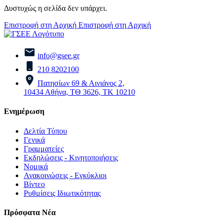
Δυστυχώς η σελίδα δεν υπάρχει.
Επιστροφή στη Αρχική
Επιστροφή στη Αρχική
info@gsee.gr
210 8202100
Πατησίων 69 & Αινιάνος 2,
10434 Αθήνα, ΤΘ 3626, ΤΚ 10210
Ενημέρωση
Δελτία Τύπου
Γενικά
Γραμματείες
Εκδηλώσεις - Κινητοποιήσεις
Νομικά
Ανακοινώσεις - Εγκύκλιοι
Βίντεο
Ρυθμίσεις Ιδιωτικότητας
Πρόσφατα Νέα