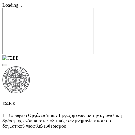
Loading...
Γ.Σ.Ε.Ε
Η Κορυφαία Οργάνωση των Εργαζομένων με την αγωνιστική
δράση της ενάντια στις πολιτικές των μνημονίων και του
δογματικού νεοφιλελευθερισμού