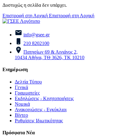
Δυστυχώς η σελίδα δεν υπάρχει.
Επιστροφή στη Αρχική
Επιστροφή στη Αρχική
info@gsee.gr
210 8202100
Πατησίων 69 & Αινιάνος 2,
10434 Αθήνα, ΤΘ 3626, ΤΚ 10210
Ενημέρωση
Δελτία Τύπου
Γενικά
Γραμματείες
Εκδηλώσεις - Κινητοποιήσεις
Νομικά
Ανακοινώσεις - Εγκύκλιοι
Βίντεο
Ρυθμίσεις Ιδιωτικότητας
Πρόσφατα Νέα