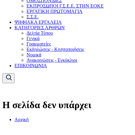
ΟΜΟΣΠΟΝΔΙΕΣ
ΕΚΠΡΟΣΩΠΟΙ Γ.Σ.Ε.Ε. ΣΤΗΝ ΕΟΚΕ
ΕΡΓΑΤΙΚΗ ΠΡΩΤΟΜΑΓΙΑ
Σ.Σ.Ε.
ΨΗΦΙΑΚΑ ΕΡΓΑΛΕΙΑ
ΚΑΤΗΓΟΡΙΕΣ ΑΡΘΡΩΝ
Δελτία Τύπου
Γενικά
Γραμματείες
Εκδηλώσεις - Κινητοποιήσεις
Νομικά
Ανακοινώσεις - Εγκύκλιοι
ΕΠΙΚΟΙΝΩΝΙΑ
Η σελίδα δεν υπάρχει
Αρχική