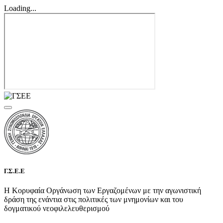
Loading...
Γ.Σ.Ε.Ε
Η Κορυφαία Οργάνωση των Εργαζομένων με την αγωνιστική
δράση της ενάντια στις πολιτικές των μνημονίων και του
δογματικού νεοφιλελευθερισμού