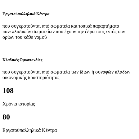
Εργατοϋπαλληλικά Κέντρα
που συγκροτούνται από σωματεία και τοπικά παραρτήματα
πανελλαδικών σωματείων που έχουν την έδρα τους εντός των
ορίων του κάθε νομού
Κλαδικές Ομοσπονδίες
που συγκροτούνται από σωματεία των ίδιων ή συναφών κλάδων
οικονομικής δραστηριότητας
108
Χρόνια ιστορίας
80
Εργατοϋπαλληλικά Κέντρα