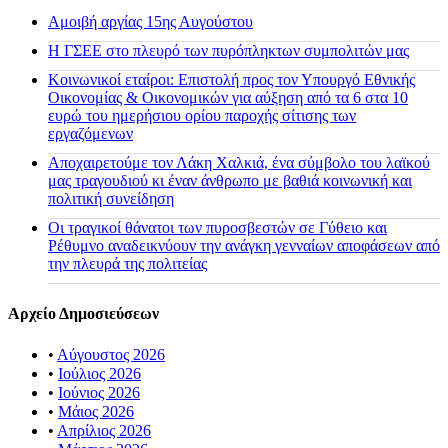
Αμοιβή αργίας 15ης Αυγούστου
H ΓΣΕΕ στο πλευρό των πυρόπληκτων συμπολιτών μας
Κοινωνικοί εταίροι: Επιστολή προς τον Υπουργό Εθνικής
Οικονομίας & Οικονομικών για αύξηση από τα 6 στα 10
ευρώ του ημερήσιου ορίου παροχής σίτισης των
εργαζόμενων
Αποχαιρετούμε τον Λάκη Χαλκιά, ένα σύμβολο του λαϊκού
μας τραγουδιού κι έναν άνθρωπο με βαθιά κοινωνική και
πολιτική συνείδηση
Οι τραγικοί θάνατοι των πυροσβεστών σε Γύθειο και
Ρέθυμνο αναδεικνύουν την ανάγκη γενναίων αποφάσεων από
την πλευρά της πολιτείας
Αρχείο Δημοσιεύσεων
•
Αύγουστος 2026
•
Ιούλιος 2026
•
Ιούνιος 2026
•
Μάιος 2026
•
Απρίλιος 2026