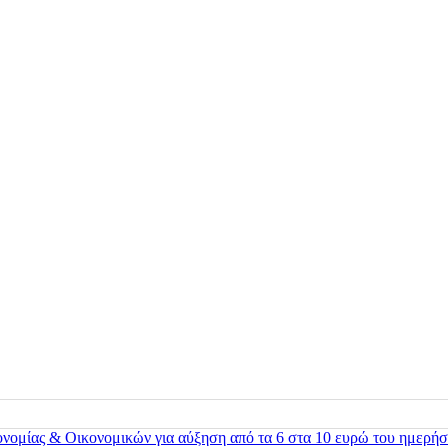
ονομίας & Οικονομικών για αύξηση από τα 6 στα 10 ευρώ του ημερήσ