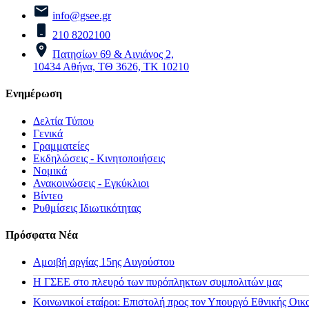
info@gsee.gr
210 8202100
Πατησίων 69 & Αινιάνος 2,
10434 Αθήνα, ΤΘ 3626, ΤΚ 10210
Ενημέρωση
Δελτία Τύπου
Γενικά
Γραμματείες
Εκδηλώσεις - Κινητοποιήσεις
Νομικά
Ανακοινώσεις - Εγκύκλιοι
Βίντεο
Ρυθμίσεις Ιδιωτικότητας
Πρόσφατα Νέα
Αμοιβή αργίας 15ης Αυγούστου
H ΓΣΕΕ στο πλευρό των πυρόπληκτων συμπολιτών μας
Κοινωνικοί εταίροι: Επιστολή προς τον Υπουργό Εθνικής Οικ