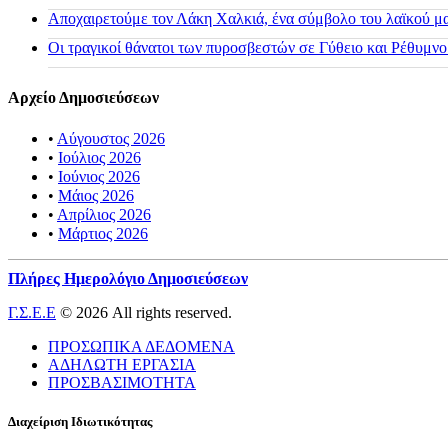
Αποχαιρετούμε τον Λάκη Χαλκιά, ένα σύμβολο του λαϊκού μας
Οι τραγικοί θάνατοι των πυροσβεστών σε Γύθειο και Ρέθυμνο
Αρχείο Δημοσιεύσεων
•
Αύγουστος 2026
•
Ιούλιος 2026
•
Ιούνιος 2026
•
Μάιος 2026
•
Απρίλιος 2026
•
Μάρτιος 2026
Πλήρες Ημερολόγιο Δημοσιεύσεων
Γ.Σ.Ε.Ε
© 2026 All rights reserved.
ΠΡΟΣΩΠΙΚΑ ΔΕΔΟΜΕΝΑ
ΑΔΗΛΩΤΗ ΕΡΓΑΣΙΑ
ΠΡΟΣΒΑΣΙΜΟΤΗΤΑ
Διαχείριση Ιδιωτικότητας