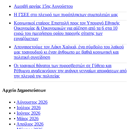
Αμοιβή αργίας 15ης Αυγούστου
H ΓΣΕΕ στο πλευρό των πυρόπληκτων συμπολιτών μας
Κοινωνικοί εταίροι: Επιστολή προς τον Υπουργό Εθνικής
Οικονομίας & Οικονομικών για αύξηση από τα 6 στα 10
ευρώ του ημερήσιου ορίου παροχής σίτισης των
εργαζόμενων
Αποχαιρετούμε τον Λάκη Χαλκιά, ένα σύμβολο του λαϊκού
μας τραγουδιού κι έναν άνθρωπο με βαθιά κοινωνική και
πολιτική συνείδηση
Οι τραγικοί θάνατοι των πυροσβεστών σε Γύθειο και
Ρέθυμνο αναδεικνύουν την ανάγκη γενναίων αποφάσεων από
την πλευρά της πολιτείας
Αρχείο Δημοσιεύσεων
•
Αύγουστος 2026
•
Ιούλιος 2026
•
Ιούνιος 2026
•
Μάιος 2026
•
Απρίλιος 2026