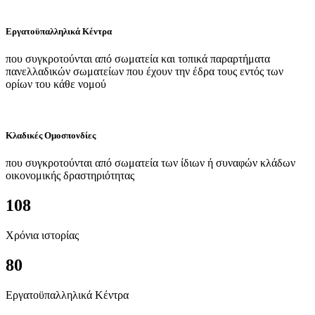
Εργατοϋπαλληλικά Κέντρα
που συγκροτούνται από σωματεία και τοπικά παραρτήματα
πανελλαδικών σωματείων που έχουν την έδρα τους εντός των
ορίων του κάθε νομού
Κλαδικές Ομοσπονδίες
που συγκροτούνται από σωματεία των ίδιων ή συναφών κλάδων
οικονομικής δραστηριότητας
108
Χρόνια ιστορίας
80
Εργατοϋπαλληλικά Κέντρα