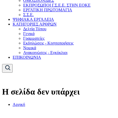
ΟΜΟΣΠΟΝΔΙΕΣ
ΕΚΠΡΟΣΩΠΟΙ Γ.Σ.Ε.Ε. ΣΤΗΝ ΕΟΚΕ
ΕΡΓΑΤΙΚΗ ΠΡΩΤΟΜΑΓΙΑ
Σ.Σ.Ε.
ΨΗΦΙΑΚΑ ΕΡΓΑΛΕΙΑ
ΚΑΤΗΓΟΡΙΕΣ ΑΡΘΡΩΝ
Δελτία Τύπου
Γενικά
Γραμματείες
Εκδηλώσεις - Κινητοποιήσεις
Νομικά
Ανακοινώσεις - Εγκύκλιοι
ΕΠΙΚΟΙΝΩΝΙΑ
Η σελίδα δεν υπάρχει
Αρχική