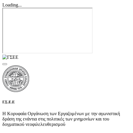
Loading...
Γ.Σ.Ε.Ε
Η Κορυφαία Οργάνωση των Εργαζομένων με την αγωνιστική
δράση της ενάντια στις πολιτικές των μνημονίων και του
δογματικού νεοφιλελευθερισμού