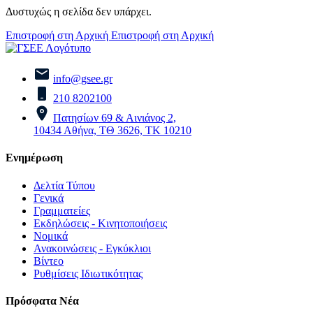
Δυστυχώς η σελίδα δεν υπάρχει.
Επιστροφή στη Αρχική
Επιστροφή στη Αρχική
info@gsee.gr
210 8202100
Πατησίων 69 & Αινιάνος 2,
10434 Αθήνα, ΤΘ 3626, ΤΚ 10210
Ενημέρωση
Δελτία Τύπου
Γενικά
Γραμματείες
Εκδηλώσεις - Κινητοποιήσεις
Νομικά
Ανακοινώσεις - Εγκύκλιοι
Βίντεο
Ρυθμίσεις Ιδιωτικότητας
Πρόσφατα Νέα