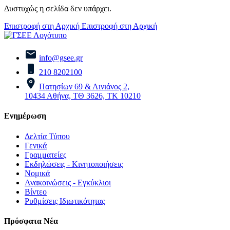
Δυστυχώς η σελίδα δεν υπάρχει.
Επιστροφή στη Αρχική
Επιστροφή στη Αρχική
info@gsee.gr
210 8202100
Πατησίων 69 & Αινιάνος 2,
10434 Αθήνα, ΤΘ 3626, ΤΚ 10210
Ενημέρωση
Δελτία Τύπου
Γενικά
Γραμματείες
Εκδηλώσεις - Κινητοποιήσεις
Νομικά
Ανακοινώσεις - Εγκύκλιοι
Βίντεο
Ρυθμίσεις Ιδιωτικότητας
Πρόσφατα Νέα