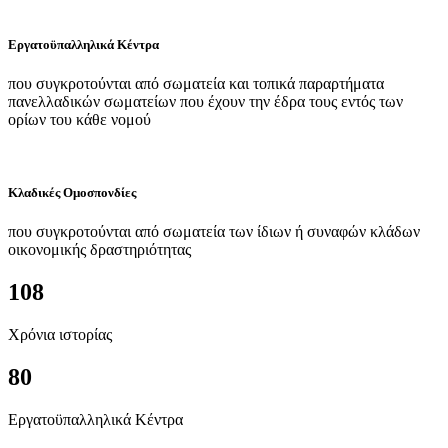
Εργατοϋπαλληλικά Κέντρα
που συγκροτούνται από σωματεία και τοπικά παραρτήματα
πανελλαδικών σωματείων που έχουν την έδρα τους εντός των
ορίων του κάθε νομού
Κλαδικές Ομοσπονδίες
που συγκροτούνται από σωματεία των ίδιων ή συναφών κλάδων
οικονομικής δραστηριότητας
108
Χρόνια ιστορίας
80
Εργατοϋπαλληλικά Κέντρα