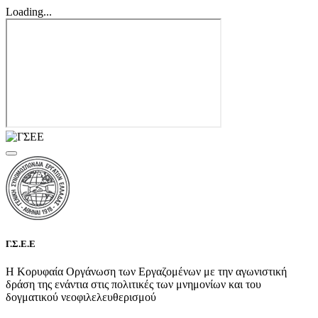
Loading...
Γ.Σ.Ε.Ε
Η Κορυφαία Οργάνωση των Εργαζομένων με την αγωνιστική
δράση της ενάντια στις πολιτικές των μνημονίων και του
δογματικού νεοφιλελευθερισμού