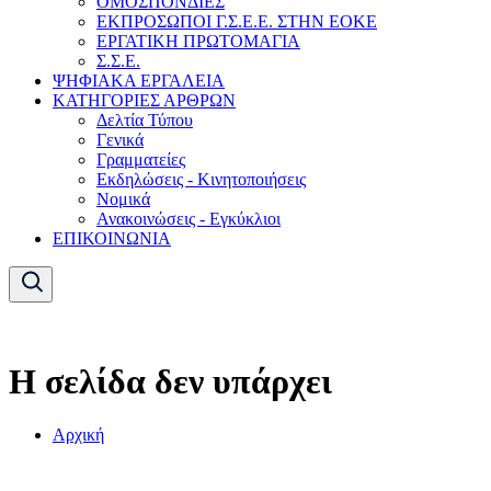
ΟΜΟΣΠΟΝΔΙΕΣ
ΕΚΠΡΟΣΩΠΟΙ Γ.Σ.Ε.Ε. ΣΤΗΝ ΕΟΚΕ
ΕΡΓΑΤΙΚΗ ΠΡΩΤΟΜΑΓΙΑ
Σ.Σ.Ε.
ΨΗΦΙΑΚΑ ΕΡΓΑΛΕΙΑ
ΚΑΤΗΓΟΡΙΕΣ ΑΡΘΡΩΝ
Δελτία Τύπου
Γενικά
Γραμματείες
Εκδηλώσεις - Κινητοποιήσεις
Νομικά
Ανακοινώσεις - Εγκύκλιοι
ΕΠΙΚΟΙΝΩΝΙΑ
Η σελίδα δεν υπάρχει
Αρχική