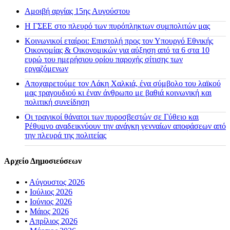
Αμοιβή αργίας 15ης Αυγούστου
H ΓΣΕΕ στο πλευρό των πυρόπληκτων συμπολιτών μας
Κοινωνικοί εταίροι: Επιστολή προς τον Υπουργό Εθνικής
Οικονομίας & Οικονομικών για αύξηση από τα 6 στα 10
ευρώ του ημερήσιου ορίου παροχής σίτισης των
εργαζόμενων
Αποχαιρετούμε τον Λάκη Χαλκιά, ένα σύμβολο του λαϊκού
μας τραγουδιού κι έναν άνθρωπο με βαθιά κοινωνική και
πολιτική συνείδηση
Οι τραγικοί θάνατοι των πυροσβεστών σε Γύθειο και
Ρέθυμνο αναδεικνύουν την ανάγκη γενναίων αποφάσεων από
την πλευρά της πολιτείας
Αρχείο Δημοσιεύσεων
•
Αύγουστος 2026
•
Ιούλιος 2026
•
Ιούνιος 2026
•
Μάιος 2026
•
Απρίλιος 2026