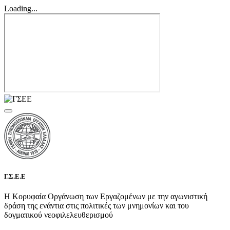
Loading...
Γ.Σ.Ε.Ε
Η Κορυφαία Οργάνωση των Εργαζομένων με την αγωνιστική
δράση της ενάντια στις πολιτικές των μνημονίων και του
δογματικού νεοφιλελευθερισμού