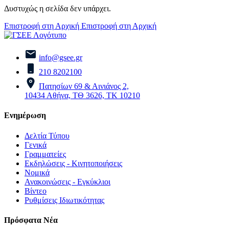
Δυστυχώς η σελίδα δεν υπάρχει.
Επιστροφή στη Αρχική
Επιστροφή στη Αρχική
info@gsee.gr
210 8202100
Πατησίων 69 & Αινιάνος 2,
10434 Αθήνα, ΤΘ 3626, ΤΚ 10210
Ενημέρωση
Δελτία Τύπου
Γενικά
Γραμματείες
Εκδηλώσεις - Κινητοποιήσεις
Νομικά
Ανακοινώσεις - Εγκύκλιοι
Βίντεο
Ρυθμίσεις Ιδιωτικότητας
Πρόσφατα Νέα