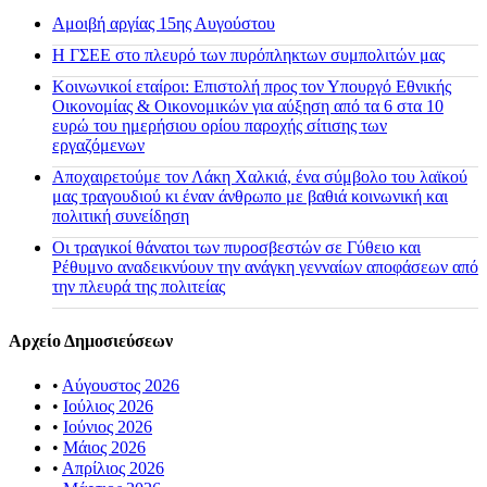
Αμοιβή αργίας 15ης Αυγούστου
H ΓΣΕΕ στο πλευρό των πυρόπληκτων συμπολιτών μας
Κοινωνικοί εταίροι: Επιστολή προς τον Υπουργό Εθνικής
Οικονομίας & Οικονομικών για αύξηση από τα 6 στα 10
ευρώ του ημερήσιου ορίου παροχής σίτισης των
εργαζόμενων
Αποχαιρετούμε τον Λάκη Χαλκιά, ένα σύμβολο του λαϊκού
μας τραγουδιού κι έναν άνθρωπο με βαθιά κοινωνική και
πολιτική συνείδηση
Οι τραγικοί θάνατοι των πυροσβεστών σε Γύθειο και
Ρέθυμνο αναδεικνύουν την ανάγκη γενναίων αποφάσεων από
την πλευρά της πολιτείας
Αρχείο Δημοσιεύσεων
•
Αύγουστος 2026
•
Ιούλιος 2026
•
Ιούνιος 2026
•
Μάιος 2026
•
Απρίλιος 2026