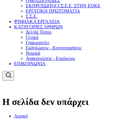
ΟΜΟΣΠΟΝΔΙΕΣ
ΕΚΠΡΟΣΩΠΟΙ Γ.Σ.Ε.Ε. ΣΤΗΝ ΕΟΚΕ
ΕΡΓΑΤΙΚΗ ΠΡΩΤΟΜΑΓΙΑ
Σ.Σ.Ε.
ΨΗΦΙΑΚΑ ΕΡΓΑΛΕΙΑ
ΚΑΤΗΓΟΡΙΕΣ ΑΡΘΡΩΝ
Δελτία Τύπου
Γενικά
Γραμματείες
Εκδηλώσεις - Κινητοποιήσεις
Νομικά
Ανακοινώσεις - Εγκύκλιοι
ΕΠΙΚΟΙΝΩΝΙΑ
Η σελίδα δεν υπάρχει
Αρχική