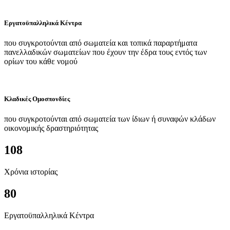
Εργατοϋπαλληλικά Κέντρα
που συγκροτούνται από σωματεία και τοπικά παραρτήματα
πανελλαδικών σωματείων που έχουν την έδρα τους εντός των
ορίων του κάθε νομού
Κλαδικές Ομοσπονδίες
που συγκροτούνται από σωματεία των ίδιων ή συναφών κλάδων
οικονομικής δραστηριότητας
108
Χρόνια ιστορίας
80
Εργατοϋπαλληλικά Κέντρα