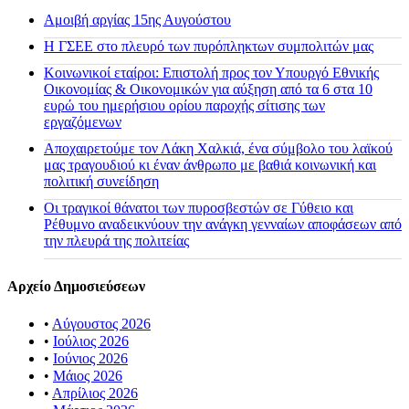
Αμοιβή αργίας 15ης Αυγούστου
H ΓΣΕΕ στο πλευρό των πυρόπληκτων συμπολιτών μας
Κοινωνικοί εταίροι: Επιστολή προς τον Υπουργό Εθνικής
Οικονομίας & Οικονομικών για αύξηση από τα 6 στα 10
ευρώ του ημερήσιου ορίου παροχής σίτισης των
εργαζόμενων
Αποχαιρετούμε τον Λάκη Χαλκιά, ένα σύμβολο του λαϊκού
μας τραγουδιού κι έναν άνθρωπο με βαθιά κοινωνική και
πολιτική συνείδηση
Οι τραγικοί θάνατοι των πυροσβεστών σε Γύθειο και
Ρέθυμνο αναδεικνύουν την ανάγκη γενναίων αποφάσεων από
την πλευρά της πολιτείας
Αρχείο Δημοσιεύσεων
•
Αύγουστος 2026
•
Ιούλιος 2026
•
Ιούνιος 2026
•
Μάιος 2026
•
Απρίλιος 2026