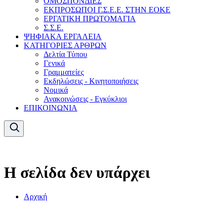
ΟΜΟΣΠΟΝΔΙΕΣ
ΕΚΠΡΟΣΩΠΟΙ Γ.Σ.Ε.Ε. ΣΤΗΝ ΕΟΚΕ
ΕΡΓΑΤΙΚΗ ΠΡΩΤΟΜΑΓΙΑ
Σ.Σ.Ε.
ΨΗΦΙΑΚΑ ΕΡΓΑΛΕΙΑ
ΚΑΤΗΓΟΡΙΕΣ ΑΡΘΡΩΝ
Δελτία Τύπου
Γενικά
Γραμματείες
Εκδηλώσεις - Κινητοποιήσεις
Νομικά
Ανακοινώσεις - Εγκύκλιοι
ΕΠΙΚΟΙΝΩΝΙΑ
Η σελίδα δεν υπάρχει
Αρχική