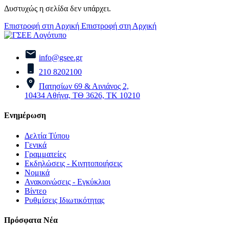
Δυστυχώς η σελίδα δεν υπάρχει.
Επιστροφή στη Αρχική
Επιστροφή στη Αρχική
info@gsee.gr
210 8202100
Πατησίων 69 & Αινιάνος 2,
10434 Αθήνα, ΤΘ 3626, ΤΚ 10210
Ενημέρωση
Δελτία Τύπου
Γενικά
Γραμματείες
Εκδηλώσεις - Κινητοποιήσεις
Νομικά
Ανακοινώσεις - Εγκύκλιοι
Βίντεο
Ρυθμίσεις Ιδιωτικότητας
Πρόσφατα Νέα