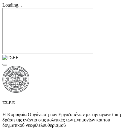
Loading...
Γ.Σ.Ε.Ε
Η Κορυφαία Οργάνωση των Εργαζομένων με την αγωνιστική
δράση της ενάντια στις πολιτικές των μνημονίων και του
δογματικού νεοφιλελευθερισμού