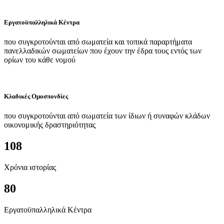
Εργατοϋπαλληλικά Κέντρα
που συγκροτούνται από σωματεία και τοπικά παραρτήματα
πανελλαδικών σωματείων που έχουν την έδρα τους εντός των
ορίων του κάθε νομού
Κλαδικές Ομοσπονδίες
που συγκροτούνται από σωματεία των ίδιων ή συναφών κλάδων
οικονομικής δραστηριότητας
108
Χρόνια ιστορίας
80
Εργατοϋπαλληλικά Κέντρα