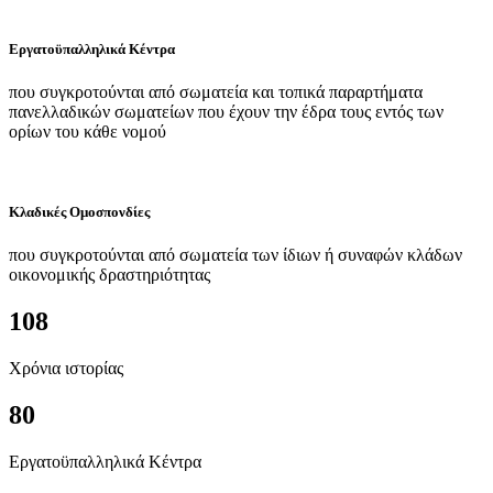
Εργατοϋπαλληλικά Κέντρα
που συγκροτούνται από σωματεία και τοπικά παραρτήματα
πανελλαδικών σωματείων που έχουν την έδρα τους εντός των
ορίων του κάθε νομού
Κλαδικές Ομοσπονδίες
που συγκροτούνται από σωματεία των ίδιων ή συναφών κλάδων
οικονομικής δραστηριότητας
108
Χρόνια ιστορίας
80
Εργατοϋπαλληλικά Κέντρα