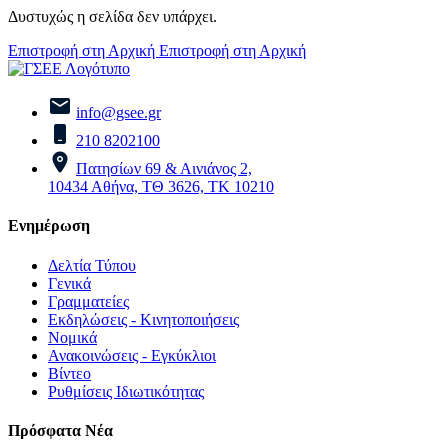
Δυστυχώς η σελίδα δεν υπάρχει.
Επιστροφή στη Αρχική
Επιστροφή στη Αρχική
info@gsee.gr
210 8202100
Πατησίων 69 & Αινιάνος 2,
10434 Αθήνα, ΤΘ 3626, ΤΚ 10210
Ενημέρωση
Δελτία Τύπου
Γενικά
Γραμματείες
Εκδηλώσεις - Κινητοποιήσεις
Νομικά
Ανακοινώσεις - Εγκύκλιοι
Βίντεο
Ρυθμίσεις Ιδιωτικότητας
Πρόσφατα Νέα