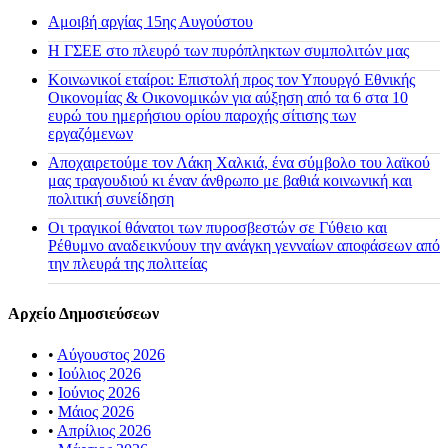
Αμοιβή αργίας 15ης Αυγούστου
H ΓΣΕΕ στο πλευρό των πυρόπληκτων συμπολιτών μας
Κοινωνικοί εταίροι: Επιστολή προς τον Υπουργό Εθνικής
Οικονομίας & Οικονομικών για αύξηση από τα 6 στα 10
ευρώ του ημερήσιου ορίου παροχής σίτισης των
εργαζόμενων
Αποχαιρετούμε τον Λάκη Χαλκιά, ένα σύμβολο του λαϊκού
μας τραγουδιού κι έναν άνθρωπο με βαθιά κοινωνική και
πολιτική συνείδηση
Οι τραγικοί θάνατοι των πυροσβεστών σε Γύθειο και
Ρέθυμνο αναδεικνύουν την ανάγκη γενναίων αποφάσεων από
την πλευρά της πολιτείας
Αρχείο Δημοσιεύσεων
•
Αύγουστος 2026
•
Ιούλιος 2026
•
Ιούνιος 2026
•
Μάιος 2026
•
Απρίλιος 2026