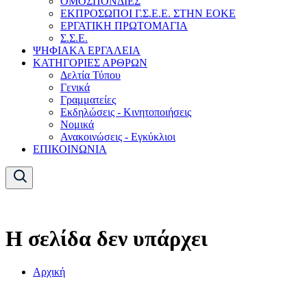
ΟΜΟΣΠΟΝΔΙΕΣ
ΕΚΠΡΟΣΩΠΟΙ Γ.Σ.Ε.Ε. ΣΤΗΝ ΕΟΚΕ
ΕΡΓΑΤΙΚΗ ΠΡΩΤΟΜΑΓΙΑ
Σ.Σ.Ε.
ΨΗΦΙΑΚΑ ΕΡΓΑΛΕΙΑ
ΚΑΤΗΓΟΡΙΕΣ ΑΡΘΡΩΝ
Δελτία Τύπου
Γενικά
Γραμματείες
Εκδηλώσεις - Κινητοποιήσεις
Νομικά
Ανακοινώσεις - Εγκύκλιοι
ΕΠΙΚΟΙΝΩΝΙΑ
Η σελίδα δεν υπάρχει
Αρχική