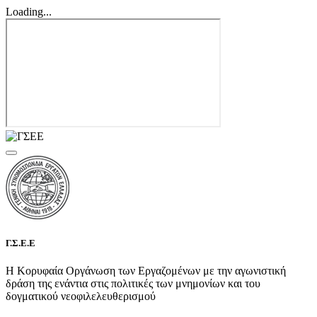
Loading...
Γ.Σ.Ε.Ε
Η Κορυφαία Οργάνωση των Εργαζομένων με την αγωνιστική
δράση της ενάντια στις πολιτικές των μνημονίων και του
δογματικού νεοφιλελευθερισμού