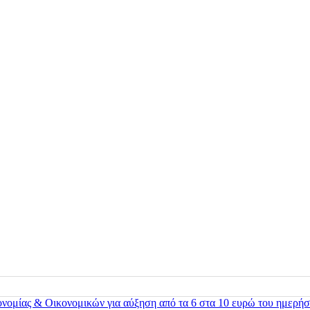
ονομίας & Οικονομικών για αύξηση από τα 6 στα 10 ευρώ του ημερήσ