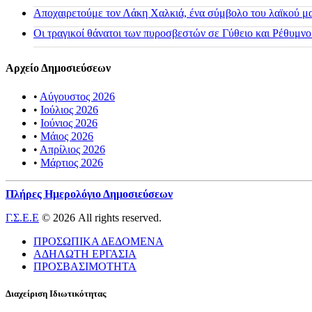
Αποχαιρετούμε τον Λάκη Χαλκιά, ένα σύμβολο του λαϊκού μας
Οι τραγικοί θάνατοι των πυροσβεστών σε Γύθειο και Ρέθυμνο
Αρχείο Δημοσιεύσεων
•
Αύγουστος 2026
•
Ιούλιος 2026
•
Ιούνιος 2026
•
Μάιος 2026
•
Απρίλιος 2026
•
Μάρτιος 2026
Πλήρες Ημερολόγιο Δημοσιεύσεων
Γ.Σ.Ε.Ε
© 2026 All rights reserved.
ΠΡΟΣΩΠΙΚΑ ΔΕΔΟΜΕΝΑ
ΑΔΗΛΩΤΗ ΕΡΓΑΣΙΑ
ΠΡΟΣΒΑΣΙΜΟΤΗΤΑ
Διαχείριση Ιδιωτικότητας