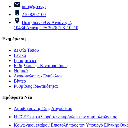
info@gsee.gr
210 8202100
Πατησίων 69 & Αινιάνος 2,
10434 Αθήνα, ΤΘ 3626, ΤΚ 10210
Ενημέρωση
Δελτία Τύπου
Γενικά
Γραμματείες
Εκδηλώσεις - Κινητοποιήσεις
Νομικά
Ανακοινώσεις - Εγκύκλιοι
Βίντεο
Ρυθμίσεις Ιδιωτικότητας
Πρόσφατα Νέα
Αμοιβή αργίας 15ης Αυγούστου
H ΓΣΕΕ στο πλευρό των πυρόπληκτων συμπολιτών μας
Κοινωνικοί εταίροι: Επιστολή προς τον Υπουργό Εθνικής Οικ