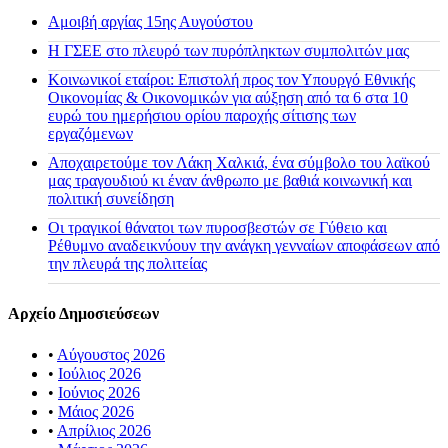
Αμοιβή αργίας 15ης Αυγούστου
H ΓΣΕΕ στο πλευρό των πυρόπληκτων συμπολιτών μας
Κοινωνικοί εταίροι: Επιστολή προς τον Υπουργό Εθνικής
Οικονομίας & Οικονομικών για αύξηση από τα 6 στα 10
ευρώ του ημερήσιου ορίου παροχής σίτισης των
εργαζόμενων
Αποχαιρετούμε τον Λάκη Χαλκιά, ένα σύμβολο του λαϊκού
μας τραγουδιού κι έναν άνθρωπο με βαθιά κοινωνική και
πολιτική συνείδηση
Οι τραγικοί θάνατοι των πυροσβεστών σε Γύθειο και
Ρέθυμνο αναδεικνύουν την ανάγκη γενναίων αποφάσεων από
την πλευρά της πολιτείας
Αρχείο Δημοσιεύσεων
•
Αύγουστος 2026
•
Ιούλιος 2026
•
Ιούνιος 2026
•
Μάιος 2026
•
Απρίλιος 2026