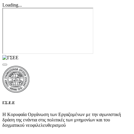
Loading...
Γ.Σ.Ε.Ε
Η Κορυφαία Οργάνωση των Εργαζομένων με την αγωνιστική
δράση της ενάντια στις πολιτικές των μνημονίων και του
δογματικού νεοφιλελευθερισμού