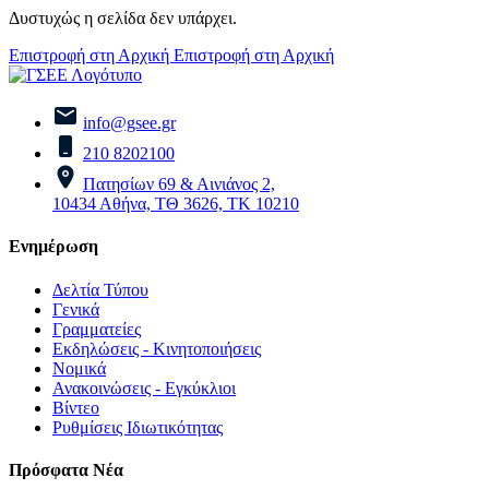
Δυστυχώς η σελίδα δεν υπάρχει.
Επιστροφή στη Αρχική
Επιστροφή στη Αρχική
info@gsee.gr
210 8202100
Πατησίων 69 & Αινιάνος 2,
10434 Αθήνα, ΤΘ 3626, ΤΚ 10210
Ενημέρωση
Δελτία Τύπου
Γενικά
Γραμματείες
Εκδηλώσεις - Κινητοποιήσεις
Νομικά
Ανακοινώσεις - Εγκύκλιοι
Βίντεο
Ρυθμίσεις Ιδιωτικότητας
Πρόσφατα Νέα