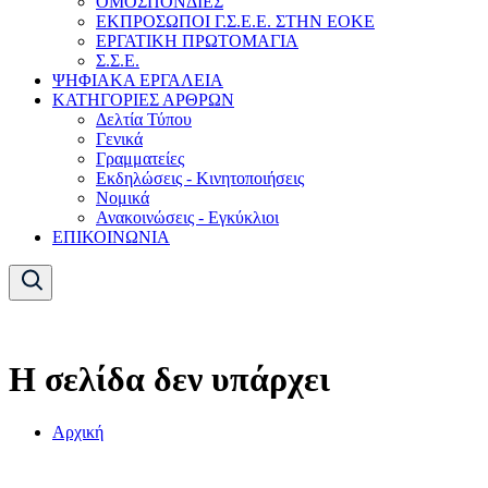
ΟΜΟΣΠΟΝΔΙΕΣ
ΕΚΠΡΟΣΩΠΟΙ Γ.Σ.Ε.Ε. ΣΤΗΝ ΕΟΚΕ
ΕΡΓΑΤΙΚΗ ΠΡΩΤΟΜΑΓΙΑ
Σ.Σ.Ε.
ΨΗΦΙΑΚΑ ΕΡΓΑΛΕΙΑ
ΚΑΤΗΓΟΡΙΕΣ ΑΡΘΡΩΝ
Δελτία Τύπου
Γενικά
Γραμματείες
Εκδηλώσεις - Κινητοποιήσεις
Νομικά
Ανακοινώσεις - Εγκύκλιοι
ΕΠΙΚΟΙΝΩΝΙΑ
Η σελίδα δεν υπάρχει
Αρχική