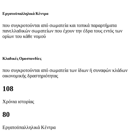
Εργατοϋπαλληλικά Κέντρα
που συγκροτούνται από σωματεία και τοπικά παραρτήματα
πανελλαδικών σωματείων που έχουν την έδρα τους εντός των
ορίων του κάθε νομού
Κλαδικές Ομοσπονδίες
που συγκροτούνται από σωματεία των ίδιων ή συναφών κλάδων
οικονομικής δραστηριότητας
108
Χρόνια ιστορίας
80
Εργατοϋπαλληλικά Κέντρα